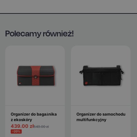
Polecamy również!
Organizer do bagażnika
Organizer do samochodu
z ekoskóry
multifunkcyjny
439.00
zł
549.00
zł
−20%