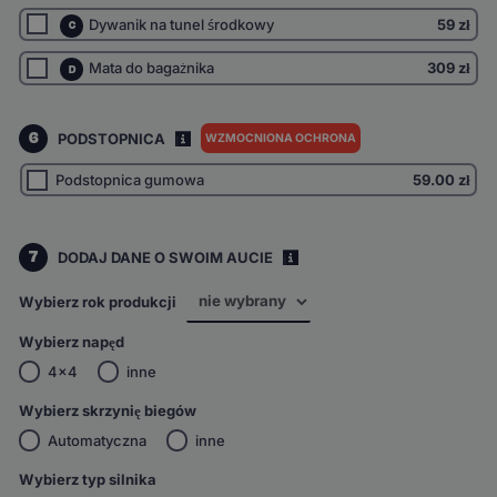
Dywanik na tunel środkowy
59 zł
C
Mata do bagażnika
309 zł
D
6
PODSTOPNICA
WZMOCNIONA OCHRONA
I
Podstopnica gumowa
59.00
zł
7
DODAJ DANE O SWOIM AUCIE
i
Wybierz rok produkcji
Wybierz napęd
4x4
inne
Wybierz skrzynię biegów
Automatyczna
inne
Wybierz typ silnika