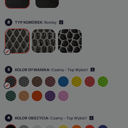
2
TYP KOMÓREK:
Romby
i
3
KOLOR DYWANIKA:
Czarny - Top Wybór!
i
4
KOLOR OBSZYCIA:
Czarny - Top Wybór!
i