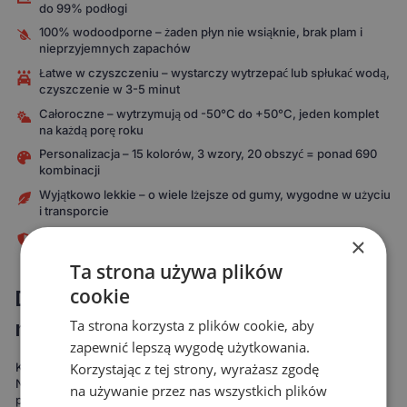
do 99% podłogi
100% wodoodporne – żaden płyn nie wsiąknie, brak plam i
nieprzyjemnych zapachów
Łatwe w czyszczeniu – wystarczy wytrzepać lub spłukać wodą,
czyszczenie w 3-5 minut
Całoroczne – wytrzymują od -50°C do +50°C, jeden komplet
na każdą porę roku
Personalizacja – 15 kolorów, 3 wzory, 20 obszyć = ponad 690
kombinacji
Wyjątkowo lekkie – o wiele lżejsze od gumy, wygodne w użyciu
i transporcie
Niezawodne mocowania – fabryczne stopery + rzepy, 5 lat
×
gwarancji na mocowania
Ta strona używa plików
Dopasowane do Ciebie i Twojego
cookie
modelu auta
Ta strona korzysta z plików cookie, aby
zapewnić lepszą wygodę użytkowania.
Korzystając z tej strony, wyrażasz zgodę
Każdy komplet powstaje specjalnie pod Twój model samochodu.
Nie korzystamy z uniwersalnych szablonów, które „mniej więcej
na używanie przez nas wszystkich plików
pasują". Nasze dywaniki są mierzone od zera, by pokryć nawet do