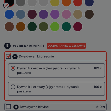
5
WYBIERZ KOMPLET
DO 20% TANIEJ W ZESTAWIE
Dwa dywaniki przednie
A
Dywanik kierowcy (bez jęzora) + dywanik
189 zł
pasażera
Dywanik kierowcy (z jęzorem) + dywanik
199 zł
pasażera
Dwa dywaniki tylne
219 zł
B