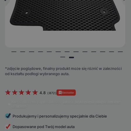
*zdjęcie poglądowe, finalny produkt może się różnić w zależności
od kształtu podłogi wybranego auta.
4.8
Bestseller
(
872
)
Klienci doceniają produkt za:
jakość wykonania
,
dopasowanie
,
ochrona
.
Produkujemy i personalizujemy specjalnie dla Ciebie
Dopasowane pod Twój model auta