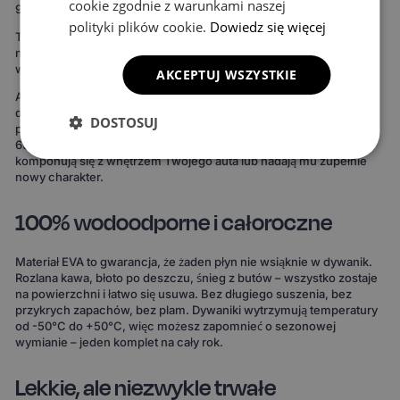
cookie zgodnie z warunkami naszej
99% podłogi twojego auta.
polityki plików cookie.
Dowiedz się więcej
To oznacza maksymalną ochronę podłogi – zdecydowanie więcej
niż w przypadku uniwersalnych mat. Rezultat widać od razu:
wnętrze wygląda bardziej spójnie, elegancko i zadbanie.
AKCEPTUJ WSZYSTKIE
Ale to nie wszystko. Możesz też stworzyć dywaniki idealnie
dopasowane do Twojego stylu. Do wyboru masz 15 kolorów
DOSTOSUJ
powierzchni, 3 wzory komórek i 20 wariantów obszycia – to ponad
690 kombinacji! Możesz wybrać dywaniki, które idealnie
komponują się z wnętrzem Twojego auta lub nadają mu zupełnie
nowy charakter.
100% wodoodporne i całoroczne
Materiał EVA to gwarancja, że żaden płyn nie wsiąknie w dywanik.
Rozlana kawa, błoto po deszczu, śnieg z butów – wszystko zostaje
na powierzchni i łatwo się usuwa. Bez długiego suszenia, bez
przykrych zapachów, bez plam. Dywaniki wytrzymują temperatury
od -50°C do +50°C, więc możesz zapomnieć o sezonowej
wymianie – jeden komplet na cały rok.
Lekkie, ale niezwykle trwałe