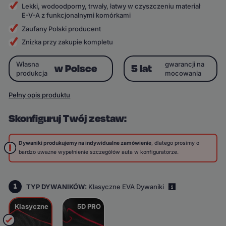
Lekki, wodoodporny, trwały, łatwy w czyszczeniu materiał
E-V-A z funkcjonalnymi komórkami
Zaufany Polski producent
Zniżka przy zakupie kompletu
Własna
gwarancji na
w Polsce
5 lat
produkcja
mocowania
Pełny opis produktu
Skonfiguruj Twój zestaw:
Dywaniki produkujemy na indywidualne zamówienie
, dlatego prosimy o
bardzo uważne wypełnienie szczegółów auta w konfiguratorze.
1
TYP DYWANIKÓW:
Klasyczne EVA Dywaniki
i
Klasyczne
5D PRO