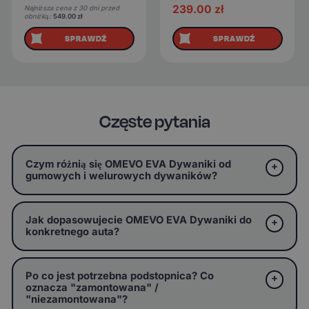
239.00
zł
Najniższa cena z 30 dni przed
obniżką:
549.00
zł
SPRAWDŹ
SPRAWDŹ
Częste pytania
Czym różnią się OMEVO EVA Dywaniki od
gumowych i welurowych dywaników?
Jak dopasowujecie OMEVO EVA Dywaniki do
konkretnego auta?
Po co jest potrzebna podstopnica? Co
oznacza "zamontowana" /
"niezamontowana"?