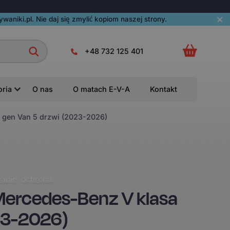
aniki.pl. Nie daj się zmylić kopiom naszej strony.
+48 732 125 401
oria
O nas
O matach E-V-A
Kontakt
gen Van 5 drzwi (2023-2026)
anie
,
ochrona
.
ercedes-Benz V klasa
23-2026)