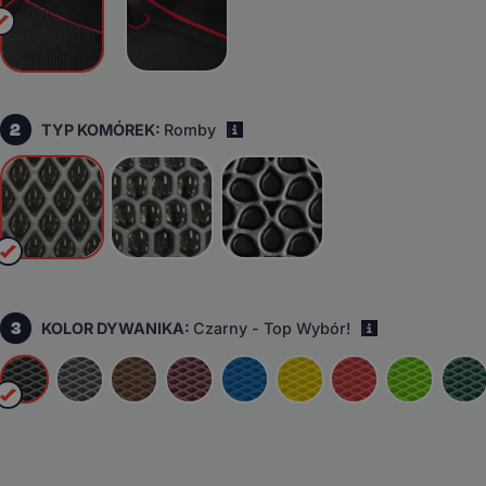
2
TYP KOMÓREK:
Romby
i
3
KOLOR DYWANIKA:
Czarny - Top Wybór!
i