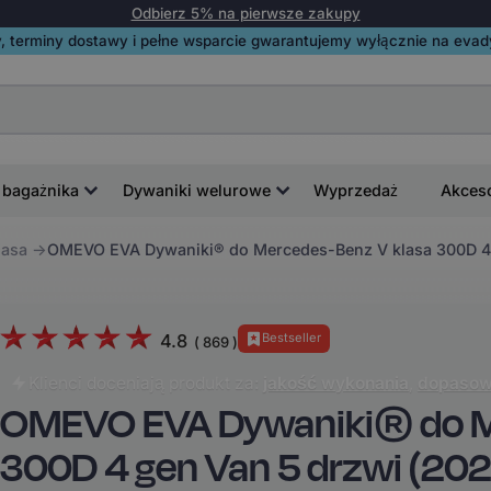
Odbierz 5% na pierwsze zakupy
, terminy dostawy i pełne wsparcie gwarantujemy wyłącznie na evadyw
 bagażnika
Dywaniki welurowe
Wyprzedaż
Akces
lasa
OMEVO EVA Dywaniki® do Mercedes-Benz V klasa 300D 4 
4.8
Bestseller
(
869
)
Klienci doceniają produkt za:
jakość wykonania
,
dopasow
OMEVO EVA Dywaniki® do M
300D 4 gen Van 5 drzwi (20