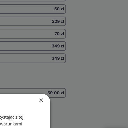
50 zł
229 zł
70 zł
349 zł
349 zł
59.00
zł
×
stając z tej
z warunkami