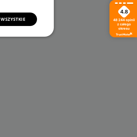
4.8
 WSZYSTKIE
48 244
opinii
z całego
okresu