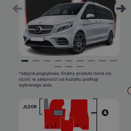
*zdjęcie poglądowe, finalny produkt może się
różnić w zależności od kształtu podłogi
wybranego auta.
JĘZOR
A