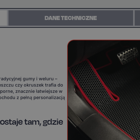
DANE TECHNICZNE
adycyjnej gumy i weluru –
eszczu czy okruszek trafia do
orne, znacznie łatwiejsze w
ochodu z pełną personalizacją
ostaje tam, gdzie