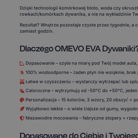
Dzięki technologii komórkowej błoto, woda czy okruszk
rowkach/komórkach dywanika, a nie na wykładzinie Tw
Rezultat? Wnętrze pozostaje czyste przez tygodnie, a 
zamiast godzin.
Dlaczego OMEVO EVA Dywaniki
Dopasowanie – szyte na miarę pod Twój model auta,
100% wodoodporne – żaden płyn nie wsiąknie, brak
Łatwe w czyszczeniu – wystarczy wytrzepać lub spł
Całoroczne – wytrzymują od -50°C do +50°C, jeden
Personalizacja – 15 kolorów, 3 wzory, 20 obszyć = 
Wyjątkowo lekkie – o wiele lżejsze od gumy, wygodne
Niezawodne mocowania – fabryczne stopery + rzepy
Dopasowane do Ciebie i Twojeg