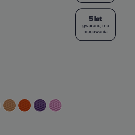
5 lat
gwarancji na
mocowania