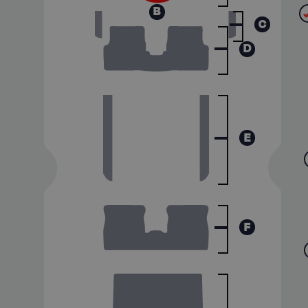
B
C
D
E
F