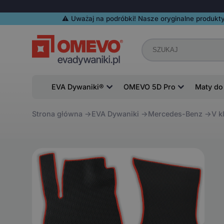
⚠️️ Uważaj na podróbki! Nasze oryginalne produkty
EVA Dywaniki®
OMEVO 5D Pro
Maty do
Strona główna
EVA Dywaniki
Mercedes-Benz
V k