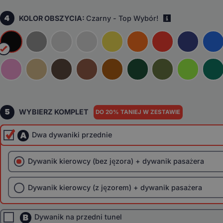
4
KOLOR OBSZYCIA:
Czarny - Top Wybór!
i
5
WYBIERZ KOMPLET
DO 20% TANIEJ W ZESTAWIE
A
Dwa dywaniki przednie
Dywanik kierowcy (bez jęzora) + dywanik pasażera
Dywanik kierowcy (z jęzorem) + dywanik pasażera
B
Dywanik na przedni tunel