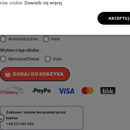
lików cookie.
Dowiedz się więcej
Wybierz napęd
AKCEPTUJ
Przedni
inne
Wybierz skrzynię biegów
Automatyczna
inne
Wybierz typ silnika
Benzyna/Diesel
inne
DODAJ DO KOSZYKA
Zadzwoń i zamów ten produkt przez
telefon
+48 221 045 463