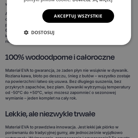
wnętrze wygląda bardziej spójnie, elegancko i zadbanie.
Ale to nie wszystko. Możesz też stworzyć dywaniki idealnie
AKCEPTUJ WSZYSTKIE
dopasowane do Twojego stylu. Do wyboru masz 15 kolorów
powierzchni, 3 wzory komórek i 20 wariantów obszycia – to ponad
690 kombinacji! Możesz wybrać dywaniki, które idealnie
DOSTOSUJ
komponują się z wnętrzem Twojego auta lub nadają mu zupełnie
nowy charakter.
100% wodoodporne i całoroczne
Materiał EVA to gwarancja, że żaden płyn nie wsiąknie w dywanik.
Rozlana kawa, błoto po deszczu, śnieg z butów – wszystko zostaje
na powierzchni i łatwo się usuwa. Bez długiego suszenia, bez
przykrych zapachów, bez plam. Dywaniki wytrzymują temperatury
od -50°C do +50°C, więc możesz zapomnieć o sezonowej
wymianie – jeden komplet na cały rok.
Lekkie, ale niezwykle trwałe
Materiał EVA to prawdziwa innowacja. Jest lekki jak piórko w
porównaniu do tradycyjnej gumy, ale jednocześnie wyjątkowo