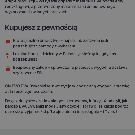
etapie produkcji – wszystkie odpady z materiału EVA poddajemy
recyklingowi, a przetworzony materiał trafia do ponownego
wykorzystania w innych branżach.
Kupujesz z pewnością
Profesjonalne doradztwo – napisz lub zadzwoń jeśli
potrzebujesz pomocy z wyborem
Lokalna firma – działamy w Polsce i jesteśmy tu, gdy nas
potrzebujesz
Bezpieczny zakup – sprawdzone płatności, wygodna dostawa,
szyfrowanie SSL
OMEVO EVA Dywaniki to inwestycja w codzienną wygodę, estetykę
auta i oszczędność czasu.
Dołącz do tysięcy zadowolonych kierowców, którzy już odkryli, jak
bardzo EVA Dywaniki mogą ułatwić życie i sprawić, że każda podróż
staje się przyjemnością. Twoje auto na to zasługuje – i Ty też!