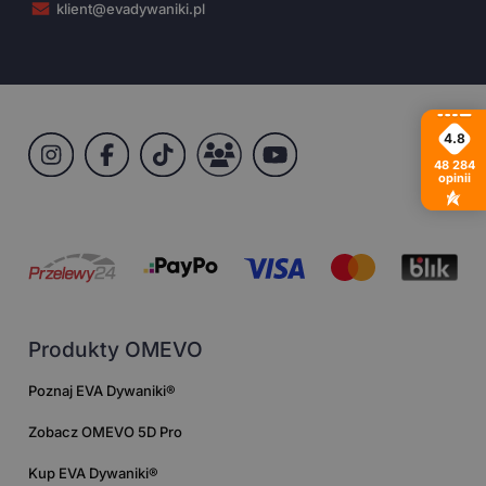
klient@evadywaniki.pl
4.8
48 284
opinii
Produkty OMEVO
Poznaj EVA Dywaniki®
Zobacz OMEVO 5D Pro
Kup EVA Dywaniki®