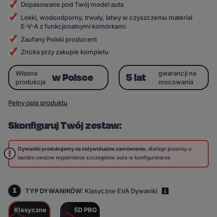
Dopasowane pod Twój model auta
Lekki, wodoodporny, trwały, łatwy w czyszczeniu materiał
E-V-A z funkcjonalnymi komórkami
Zaufany Polski producent
Zniżka przy zakupie kompletu
Własna
gwarancji na
w Polsce
5 lat
produkcja
mocowania
Pełny opis produktu
Skonfiguruj Twój zestaw:
Dywaniki produkujemy na indywidualne zamówienie
, dlatego prosimy o
bardzo uważne wypełnienie szczegółów auta w konfiguratorze.
1
TYP DYWANIKÓW:
Klasyczne EVA Dywaniki
i
Klasyczne
5D PRO