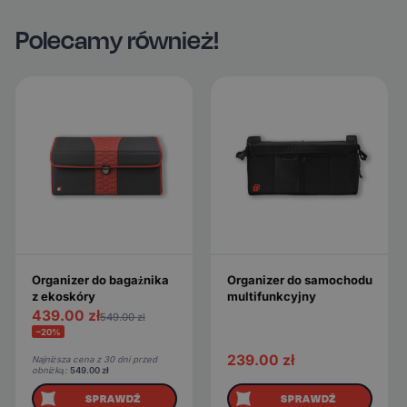
Polecamy również!
Organizer do bagażnika
Organizer do samochodu
z ekoskóry
multifunkcyjny
439.00
zł
549.00
zł
−20%
239.00
zł
Najniższa cena z 30 dni przed
obniżką:
549.00
zł
SPRAWDŹ
SPRAWDŹ