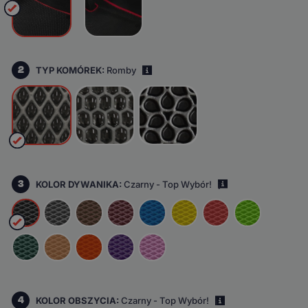
2
TYP KOMÓREK:
Romby
i
3
KOLOR DYWANIKA:
Czarny - Top Wybór!
i
4
KOLOR OBSZYCIA:
Czarny - Top Wybór!
i