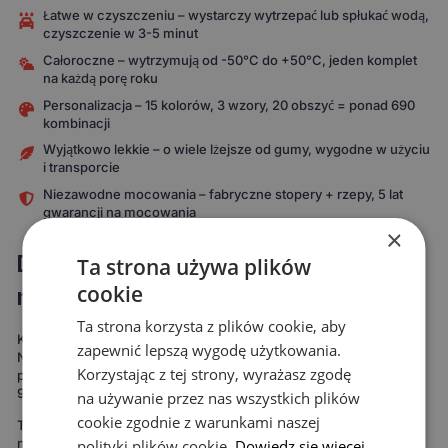
Łatwe w czyszczeniu – wystarczy wytrzepać lub spłukać wodą,
czyszczenie w 3-5 minut
Całoroczne – wytrzymują od -50°C do +50°C, jeden komplet
na każdą porę roku
Personalizacja – 15 kolorów, 3 wzory, 20 obszyć = ponad 690
kombinacji
Wyjątkowo lekkie – o wiele lżejsze od gumy, wygodne w użyciu
i transporcie
Niezawodne mocowania – fabryczne stopery + rzepy, 5 lat
gwarancji na mocowania
×
Dopasowane do Ciebie i Twojego
Ta strona używa plików
modelu auta
cookie
Ta strona korzysta z plików cookie, aby
Każdy komplet powstaje specjalnie pod Twój model samochodu.
zapewnić lepszą wygodę użytkowania.
Nie korzystamy z uniwersalnych szablonów, które „mniej więcej
Korzystając z tej strony, wyrażasz zgodę
pasują". Nasze dywaniki są mierzone od zera, by pokryć nawet do
99% podłogi twojego auta.
na używanie przez nas wszystkich plików
cookie zgodnie z warunkami naszej
To oznacza maksymalną ochronę podłogi – zdecydowanie więcej
niż w przypadku uniwersalnych mat. Rezultat widać od razu:
polityki plików cookie.
Dowiedz się więcej