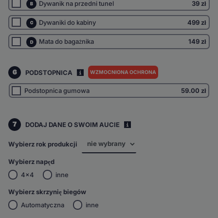
Dywanik na przedni tunel
39 zł
B
Dywaniki do kabiny
499 zł
C
Mata do bagażnika
149 zł
D
6
PODSTOPNICA
WZMOCNIONA OCHRONA
I
Podstopnica gumowa
59.00
zł
7
DODAJ DANE O SWOIM AUCIE
i
Wybierz rok produkcji
Wybierz napęd
4x4
inne
Wybierz skrzynię biegów
Automatyczna
inne