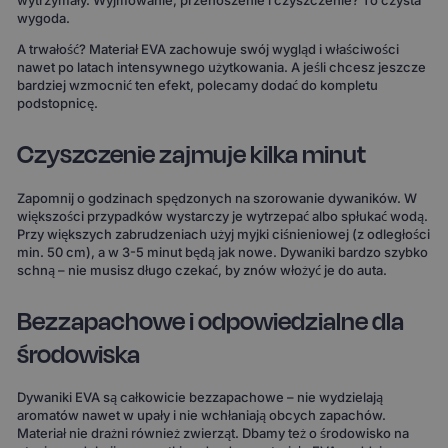
wytrzymały. Wyjmowanie, przenoszenie i czyszczenie? To czysta
wygoda.
A trwałość? Materiał EVA zachowuje swój wygląd i właściwości
nawet po latach intensywnego użytkowania. A jeśli chcesz jeszcze
bardziej wzmocnić ten efekt, polecamy dodać do kompletu
podstopnicę.
Czyszczenie zajmuje kilka minut
Zapomnij o godzinach spędzonych na szorowanie dywaników. W
większości przypadków wystarczy je wytrzepać albo spłukać wodą.
Przy większych zabrudzeniach użyj myjki ciśnieniowej (z odległości
min. 50 cm), a w 3-5 minut będą jak nowe. Dywaniki bardzo szybko
schną – nie musisz długo czekać, by znów włożyć je do auta.
Bezzapachowe i odpowiedzialne dla
środowiska
Dywaniki EVA są całkowicie bezzapachowe – nie wydzielają
aromatów nawet w upały i nie wchłaniają obcych zapachów.
Materiał nie drażni również zwierząt. Dbamy też o środowisko na