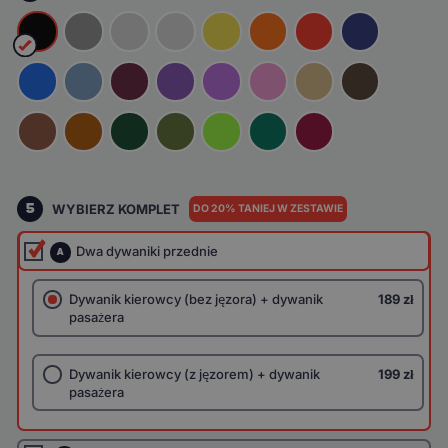
5
WYBIERZ KOMPLET
DO 20% TANIEJ W ZESTAWIE
Dwa dywaniki przednie
A
Dywanik kierowcy (bez jęzora) + dywanik
189 zł
pasażera
Dywanik kierowcy (z jęzorem) + dywanik
199 zł
pasażera