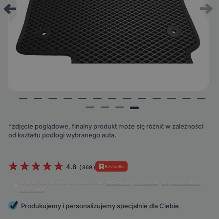
*zdjęcie poglądowe, finalny produkt może się różnić w zależności
od kształtu podłogi wybranego auta.
4.8
Bestseller
(
869
)
Klienci doceniają produkt za:
jakość wykonania
,
dopasowanie
,
ochrona
.
Produkujemy i personalizujemy specjalnie dla Ciebie