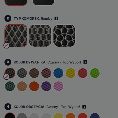
2
TYP KOMÓREK:
Romby
i
3
KOLOR DYWANIKA:
Czarny - Top Wybór!
i
4
KOLOR OBSZYCIA:
Czarny - Top Wybór!
i