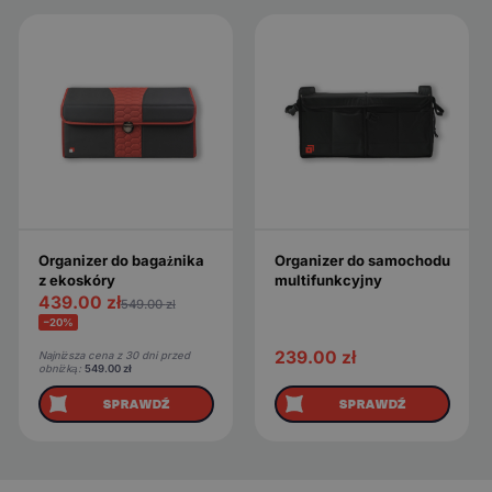
Organizer do bagażnika
Organizer do samochodu
z ekoskóry
multifunkcyjny
439.00
zł
549.00
zł
−20%
239.00
zł
Najniższa cena z 30 dni przed
obniżką:
549.00
zł
SPRAWDŹ
SPRAWDŹ