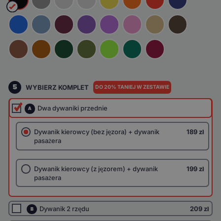
5
WYBIERZ KOMPLET
DO 20% TANIEJ W ZESTAWIE
Dwa dywaniki przednie
A
Dywanik kierowcy (bez jęzora) + dywanik
189 zł
pasażera
Dywanik kierowcy (z jęzorem) + dywanik
199 zł
pasażera
Dywanik 2 rzędu
209 zł
B