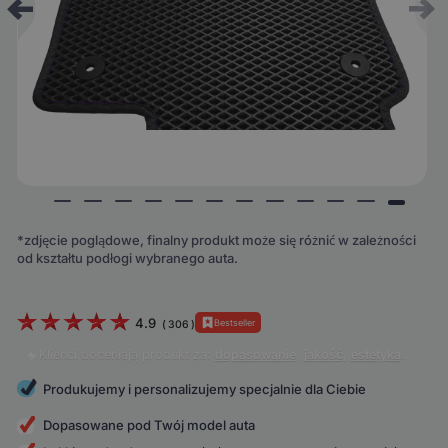
*zdjęcie poglądowe, finalny produkt może się różnić w zależności
od kształtu podłogi wybranego auta.
4.9
Bestseller
(
306
)
Klienci doceniają produkt za:
dopasowanie
,
jakość
,
estetyka
.
Produkujemy i personalizujemy specjalnie dla Ciebie
Dopasowane pod Twój model auta