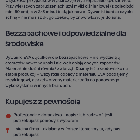
większości przypadków wystarczy je wytrzepać albo spłukać wodą.
Przy większych zabrudzeniach użyj myjki ciśnieniowej (z odległości
min. 50 cm), a w 3-5 minut będą jak nowe. Dywaniki bardzo szybko
schną – nie musisz długo czekać, by znów włożyć je do auta.
Bezzapachowe i odpowiedzialne dla
środowiska
Dywaniki EVA są całkowicie bezzapachowe – nie wydzielają
aromatów nawet w upały i nie wchłaniają obcych zapachów.
Materiał nie drażni również zwierząt. Dbamy też o środowisko na
etapie produkcji – wszystkie odpady z materiału EVA poddajemy
recyklingowi, a przetworzony materiał trafia do ponownego
wykorzystania w innych branżach.
Kupujesz z pewnością
Profesjonalne doradztwo – napisz lub zadzwoń jeśli
potrzebujesz pomocy z wyborem
Lokalna firma – działamy w Polsce i jesteśmy tu, gdy nas
potrzebujesz