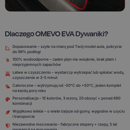
Dlaczego OMEVO EVA Dywaniki?
Dopasowanie – szyte na miarę pod Twój model auta, pokrycie
do 99% podłogi
100% wodoodporne – żaden płyn nie wsiąknie, brak plam i
nieprzyjemnych zapachów
Łatwe w czyszczeniu – wystarczy wytrzepać lub spłukać wodą,
czyszczenie w 3-5 minut
Całoroczne – wytrzymują od -50°C do +50°C, jeden komplet
na każdą porę roku
Personalizacja – 15 kolorów, 3 wzory, 20 obszyć = ponad 690
kombinacji
Wyjątkowo lekkie – o wiele lżejsze od gumy, wygodne w użyciu
i transporcie
Niezawodne mocowania – fabryczne stopery + rzepy, 5 lat
gwarancji na mocowania