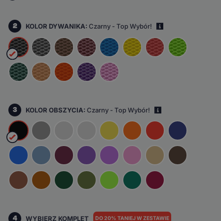
2
KOLOR DYWANIKA:
Czarny - Top Wybór!
i
3
KOLOR OBSZYCIA:
Czarny - Top Wybór!
i
4
WYBIERZ KOMPLET
DO 20% TANIEJ W ZESTAWIE