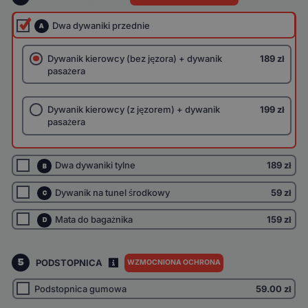
Dwa dywaniki przednie
A
Dywanik kierowcy (bez jęzora) + dywanik
189 zł
pasażera
Dywanik kierowcy (z jęzorem) + dywanik
199 zł
pasażera
Dwa dywaniki tylne
189 zł
B
Dywanik na tunel środkowy
59 zł
C
Mata do bagażnika
159 zł
D
5
PODSTOPNICA
WZMOCNIONA OCHRONA
I
Podstopnica gumowa
59.00
zł