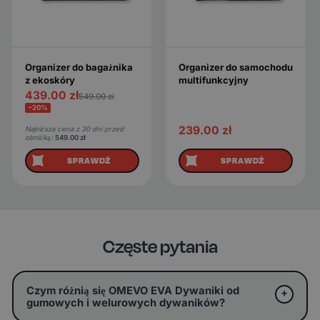
Organizer do bagażnika
Organizer do samochodu
z ekoskóry
multifunkcyjny
439.00
zł
549.00
zł
−20%
239.00
zł
Najniższa cena z 30 dni przed
obniżką:
549.00
zł
SPRAWDŹ
SPRAWDŹ
Częste pytania
Czym różnią się OMEVO EVA Dywaniki od
gumowych i welurowych dywaników?