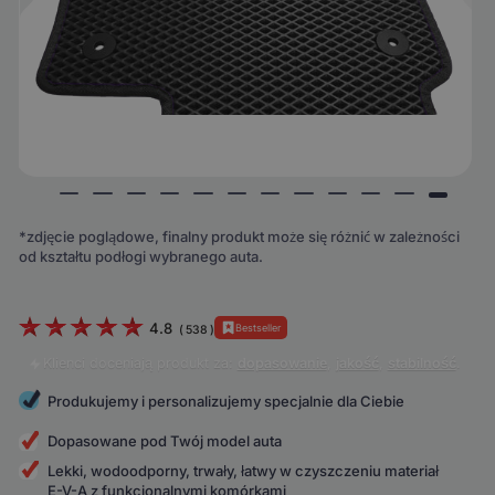
*zdjęcie poglądowe, finalny produkt może się różnić w zależności
od kształtu podłogi wybranego auta.
4.8
Bestseller
(
538
)
Klienci doceniają produkt za:
dopasowanie
,
jakość
,
stabilność
.
Produkujemy i personalizujemy specjalnie dla Ciebie
Dopasowane pod Twój model auta
Lekki, wodoodporny, trwały, łatwy w czyszczeniu materiał
E-V-A z funkcjonalnymi komórkami