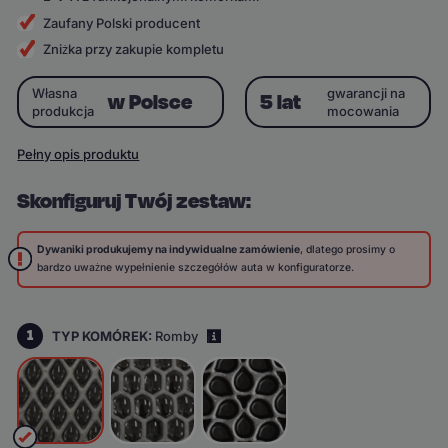
Zaufany Polski producent
Zniżka przy zakupie kompletu
Własna
gwarancji na
w Polsce
5 lat
produkcja
mocowania
Pełny opis produktu
Skonfiguruj Twój zestaw:
Dywaniki produkujemy na indywidualne zamówienie
, dlatego prosimy o
bardzo uważne wypełnienie szczegółów auta w konfiguratorze.
1
TYP KOMÓREK:
Romby
i