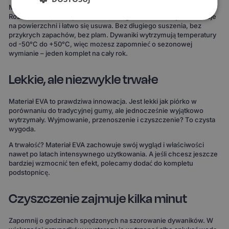
Materiał EVA to gwarancja, że żaden płyn nie wsiąknie w dywanik.
Rozlana kawa, błoto po deszczu, śnieg z butów – wszystko zostaje
na powierzchni i łatwo się usuwa. Bez długiego suszenia, bez
przykrych zapachów, bez plam. Dywaniki wytrzymują temperatury
od -50°C do +50°C, więc możesz zapomnieć o sezonowej
wymianie – jeden komplet na cały rok.
Lekkie, ale niezwykle trwałe
Materiał EVA to prawdziwa innowacja. Jest lekki jak piórko w
porównaniu do tradycyjnej gumy, ale jednocześnie wyjątkowo
wytrzymały. Wyjmowanie, przenoszenie i czyszczenie? To czysta
wygoda.
A trwałość? Materiał EVA zachowuje swój wygląd i właściwości
nawet po latach intensywnego użytkowania. A jeśli chcesz jeszcze
bardziej wzmocnić ten efekt, polecamy dodać do kompletu
podstopnicę.
Czyszczenie zajmuje kilka minut
Zapomnij o godzinach spędzonych na szorowanie dywaników. W