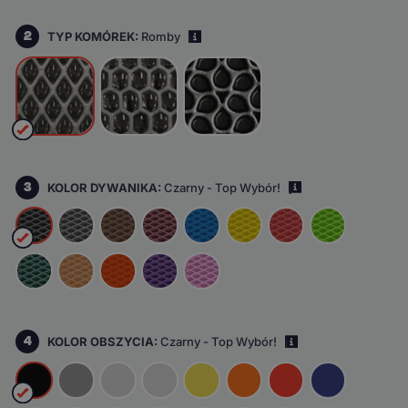
2
TYP KOMÓREK:
Romby
i
3
KOLOR DYWANIKA:
Czarny - Top Wybór!
i
4
KOLOR OBSZYCIA:
Czarny - Top Wybór!
i