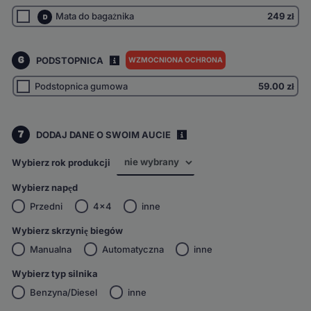
Mata do bagażnika
249 zł
D
6
PODSTOPNICA
WZMOCNIONA OCHRONA
I
Podstopnica gumowa
59.00
zł
7
DODAJ DANE O SWOIM AUCIE
i
Wybierz rok produkcji
Wybierz napęd
Przedni
4x4
inne
Wybierz skrzynię biegów
Manualna
Automatyczna
inne
Wybierz typ silnika
Benzyna/Diesel
inne