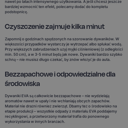
nawet po latach intensywnego użytkowania. A jeśli chcesz jeszcze
bardziej wzmocnić ten efekt, polecamy dodać do kompletu
podstopnicę.
Czyszczenie zajmuje kilka minut
Zapomnij o godzinach spędzonych na szorowanie dywaników. W
większości przypadków wystarczy je wytrzepać albo spłukać wodą.
Przy większych zabrudzeniach użyj myjki ciśnieniowej (z odległości
min. 50 cm), a w 3-5 minut będą jak nowe. Dywaniki bardzo szybko
schną – nie musisz długo czekać, by znów włożyć je do auta.
Bezzapachowe i odpowiedzialne dla
środowiska
Dywaniki EVA są całkowicie bezzapachowe – nie wydzielają
aromatów nawet w upały i nie wchłaniają obcych zapachów.
Materiał nie drażni również zwierząt. Dbamy też o środowisko na
etapie produkcji – wszystkie odpady z materiału EVA poddajemy
recyklingowi, a przetworzony materiał trafia do ponownego
wykorzystania w innych branżach.