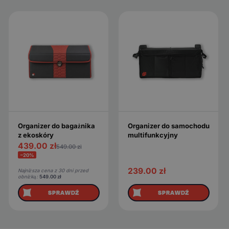
Organizer do bagażnika
Organizer do samochodu
z ekoskóry
multifunkcyjny
439.00
zł
549.00
zł
−20%
239.00
zł
Najniższa cena z 30 dni przed
obniżką:
549.00
zł
SPRAWDŹ
SPRAWDŹ