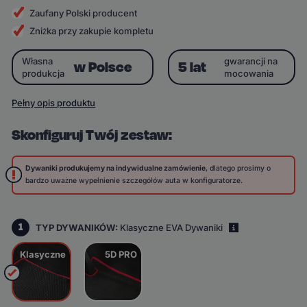
Zaufany Polski producent
Zniżka przy zakupie kompletu
Własna
gwarancji na
w Polsce
5 lat
produkcja
mocowania
Pełny opis produktu
Skonfiguruj Twój zestaw:
Dywaniki produkujemy na indywidualne zamówienie
, dlatego prosimy o
bardzo uważne wypełnienie szczegółów auta w konfiguratorze.
1
TYP DYWANIKÓW:
Klasyczne EVA Dywaniki
i
Klasyczne
5D PRO