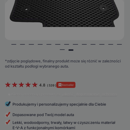
*zdjęcie poglądowe, finalny produkt może się różnić w zależności
od kształtu podłogi wybranego auta.
4.8
Bestseller
(
539
)
Klienci doceniają produkt za:
jakość
,
dopasowanie
,
ochrona
.
Produkujemy i personalizujemy specjalnie dla Ciebie
Dopasowane pod Twój model auta
Lekki, wodoodporny, trwały, łatwy w czyszczeniu materiał
E-V-A z funkcjonalnymi komórkami