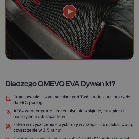
Dlaczego OMEVO EVA Dywaniki?
Dopasowanie – szyte na miarę pod Twój model auta, pokrycie
do 99% podłogi
100% wodoodporne – żaden płyn nie wsiąknie, brak plam i
nieprzyjemnych zapachów
Łatwe w czyszczeniu – wystarczy wytrzepać lub spłukać wodą,
czyszczenie w 3-5 minut
Całoroczne – wytrzymują od -50°C do +50°C, jeden komplet