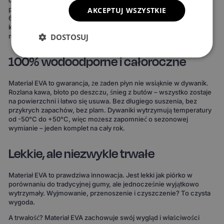
powierzchni, 3 wzory komórek i 20 wariantów obszycia – to ponad
AKCEPTUJ WSZYSTKIE
690 kombinacji! Możesz wybrać dywaniki, które idealnie
komponują się z wnętrzem Twojego auta lub nadają mu zupełnie
DOSTOSUJ
nowy charakter.
100% wodoodporne i całoroczne
Materiał EVA to gwarancja, że żaden płyn nie wsiąknie w dywanik.
Rozlana kawa, błoto po deszczu, śnieg z butów – wszystko zostaje
na powierzchni i łatwo się usuwa. Bez długiego suszenia, bez
przykrych zapachów, bez plam. Dywaniki wytrzymują temperatury
od -50°C do +50°C, więc możesz zapomnieć o sezonowej
wymianie – jeden komplet na cały rok.
Lekkie, ale niezwykle trwałe
Materiał EVA to prawdziwa innowacja. Jest lekki jak piórko w
porównaniu do tradycyjnej gumy, ale jednocześnie wyjątkowo
wytrzymały. Wyjmowanie, przenoszenie i czyszczenie? To czysta
wygoda.
A trwałość? Materiał EVA zachowuje swój wygląd i właściwości