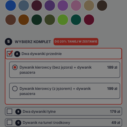
5
WYBIERZ KOMPLET
DO 20% TANIEJ W ZESTAWIE
Dwa dywaniki przednie
A
Dywanik kierowcy (bez jęzora) + dywanik
189 zł
pasażera
Dywanik kierowcy (z jęzorem) + dywanik
199 zł
pasażera
Dwa dywaniki tylne
179 zł
B
Dywanik na tunel środkowy
49 zł
C