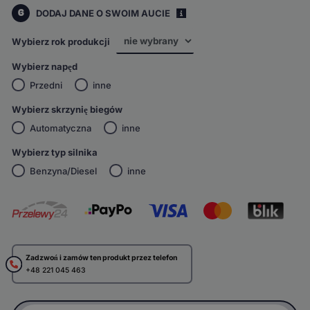
6
DODAJ DANE O SWOIM AUCIE
i
Wybierz rok produkcji
Wybierz napęd
Przedni
inne
Wybierz skrzynię biegów
Automatyczna
inne
Wybierz typ silnika
Benzyna/Diesel
inne
Zadzwoń i zamów ten produkt przez telefon
+48 221 045 463