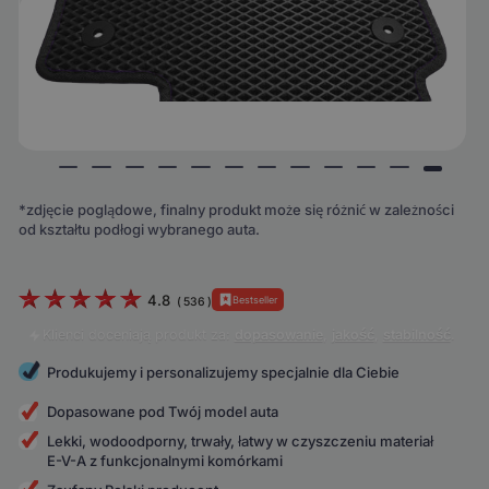
*zdjęcie poglądowe, finalny produkt może się różnić w zależności
od kształtu podłogi wybranego auta.
4.8
Bestseller
(
536
)
Klienci doceniają produkt za:
dopasowanie
,
jakość
,
stabilność
.
Produkujemy i personalizujemy specjalnie dla Ciebie
Dopasowane pod Twój model auta
Lekki, wodoodporny, trwały, łatwy w czyszczeniu materiał
E-V-A z funkcjonalnymi komórkami