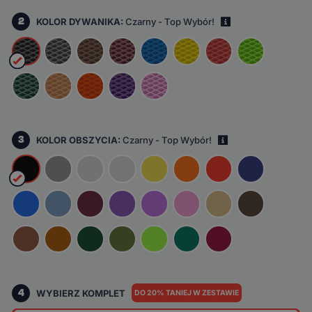
2
KOLOR DYWANIKA:
Czarny - Top Wybór!
i
3
KOLOR OBSZYCIA:
Czarny - Top Wybór!
i
4
WYBIERZ KOMPLET
DO 20% TANIEJ W ZESTAWIE