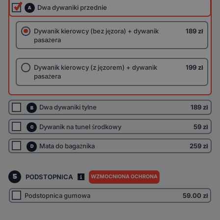
Dwa dywaniki przednie
A
Dywanik kierowcy (bez jęzora) + dywanik
189 zł
pasażera
Dywanik kierowcy (z jęzorem) + dywanik
199 zł
pasażera
Dwa dywaniki tylne
189 zł
B
Dywanik na tunel środkowy
59 zł
C
Mata do bagażnika
259 zł
D
5
PODSTOPNICA
WZMOCNIONA OCHRONA
I
Podstopnica gumowa
59.00
zł