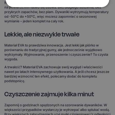
Rozlana kawa, błoto po deszczu, śnieg z butów – wszystko zostaje
na powierzchni i łatwo się usuwa. Bez długiego suszenia, bez
przykrych zapachów, bez plam. Dywaniki wytrzymują temperatury
od -50°C do +50°C, więc możesz zapomnieć o sezonowej
wymianie – jeden komplet na cały rok.
Lekkie, ale niezwykle trwałe
Materiał EVA to prawdziwa innowacja. Jest lekki jak piórko w
porównaniu do tradycyjnej gumy, ale jednocześnie wyjątkowo
wytrzymały. Wyjmowanie, przenoszenie i czyszczenie? To czysta
wygoda.
A trwałość? Materiał EVA zachowuje swój wygląd i właściwości
nawet po latach intensywnego użytkowania. A jeśli chcesz jeszcze
bardziej wzmocnić ten efekt, polecamy dodać do kompletu
podstopnicę.
Czyszczenie zajmuje kilka minut
Zapomnij o godzinach spędzonych na szorowanie dywaników. W
większości przypadków wystarczy je wytrzepać albo spłukać wodą.
Przy większych zabrudzeniach użyj myjki ciśnieniowej (z odległości