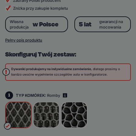
Zaufany Polski producent
Zniżka przy zakupie kompletu
Własna
gwarancji na
w Polsce
5 lat
produkcja
mocowania
Pełny opis produktu
Skonfiguruj Twój zestaw:
Dywaniki produkujemy na indywidualne zamówienie
, dlatego prosimy o
bardzo uważne wypełnienie szczegółów auta w konfiguratorze.
1
TYP KOMÓREK:
Romby
i