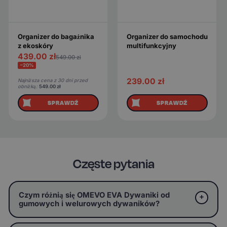
Organizer do bagażnika
Organizer do samochodu
z ekoskóry
multifunkcyjny
439.00
zł
549.00
zł
−20%
239.00
zł
Najniższa cena z 30 dni przed
obniżką:
549.00
zł
SPRAWDŹ
SPRAWDŹ
Częste pytania
Czym różnią się OMEVO EVA Dywaniki od
gumowych i welurowych dywaników?