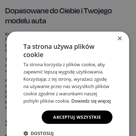
Dopasowane do Ciebie i Twojego
modelu auta
Każdy komplet powstaje specjalnie pod Twój model samochodu.
×
Nie korzystamy z uniwersalnych szablonów, które „mniej więcej
Ta strona używa plików
pasują". Nasze dywaniki są mierzone od zera, by pokryć nawet do
99% podłogi twojego auta.
cookie
To oznacza maksymalną ochronę podłogi – zdecydowanie więcej
Ta strona korzysta z plików cookie, aby
niż w przypadku uniwersalnych mat. Rezultat widać od razu:
wnętrze wygląda bardziej spójnie, elegancko i zadbanie.
zapewnić lepszą wygodę użytkowania.
Korzystając z tej strony, wyrażasz zgodę
Ale to nie wszystko. Możesz też stworzyć dywaniki idealnie
dopasowane do Twojego stylu. Do wyboru masz 15 kolorów
na używanie przez nas wszystkich plików
powierzchni, 3 wzory komórek i 20 wariantów obszycia – to ponad
cookie zgodnie z warunkami naszej
690 kombinacji! Możesz wybrać dywaniki, które idealnie
polityki plików cookie.
Dowiedz się więcej
komponują się z wnętrzem Twojego auta lub nadają mu zupełnie
nowy charakter.
AKCEPTUJ WSZYSTKIE
100% wodoodporne i całoroczne
DOSTOSUJ