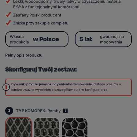
Lekki, wodoodporny, trwały, łatwy w czyszczeniu materiał
E-V-A z funkcjonalnymi komórkami
Zaufany Polski producent
Zniżka przy zakupie kompletu
Własna
gwarancji na
w Polsce
5 lat
produkcja
mocowania
Pełny opis produktu
Skonfiguruj Twój zestaw:
Dywaniki produkujemy na indywidualne zamówienie
, dlatego prosimy o
bardzo uważne wypełnienie szczegółów auta w konfiguratorze.
1
TYP KOMÓREK:
Romby
i