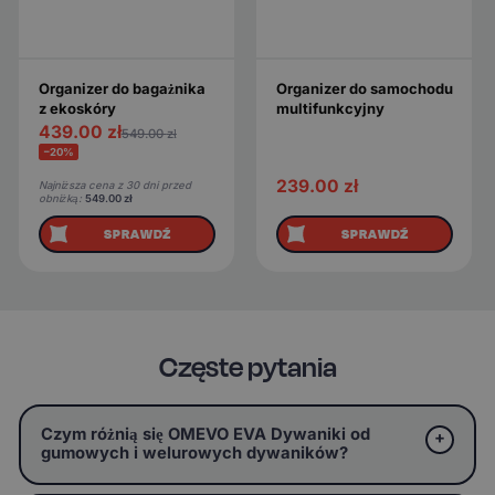
Organizer do bagażnika
Organizer do samochodu
z ekoskóry
multifunkcyjny
439.00
zł
549.00
zł
−20%
239.00
zł
Najniższa cena z 30 dni przed
obniżką:
549.00
zł
SPRAWDŹ
SPRAWDŹ
Częste pytania
Czym różnią się OMEVO EVA Dywaniki od
gumowych i welurowych dywaników?