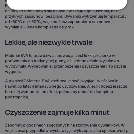
Materiał EVA to gwarancja, że żaden płyn nie wsiąknie w dywanik.
Rozlana kawa, błoto po deszczu, śnieg z butów – wszystko zostaje
na powierzchni i łatwo się usuwa. Bez długiego suszenia, bez
przykrych zapachów, bez plam. Dywaniki wytrzymują temperatury
od -50°C do +50°C, więc możesz zapomnieć o sezonowej
wymianie – jeden komplet na cały rok.
Lekkie, ale niezwykle trwałe
Materiał EVA to prawdziwa innowacja. Jest lekki jak piórko w
porównaniu do tradycyjnej gumy, ale jednocześnie wyjątkowo
wytrzymały. Wyjmowanie, przenoszenie i czyszczenie? To czysta
wygoda.
A trwałość? Materiał EVA zachowuje swój wygląd i właściwości
nawet po latach intensywnego użytkowania. A jeśli chcesz jeszcze
bardziej wzmocnić ten efekt, polecamy dodać do kompletu
podstopnicę.
Czyszczenie zajmuje kilka minut
Zapomnij o godzinach spędzonych na szorowanie dywaników. W
większości przypadków wystarczy je wytrzepać albo spłukać wodą.