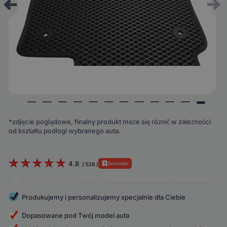
*zdjęcie poglądowe, finalny produkt może się różnić w zależności
od kształtu podłogi wybranego auta.
4.8
Bestseller
(
538
)
Klienci doceniają produkt za:
dopasowanie
,
jakość
,
stabilność
.
Produkujemy i personalizujemy specjalnie dla Ciebie
Dopasowane pod Twój model auta