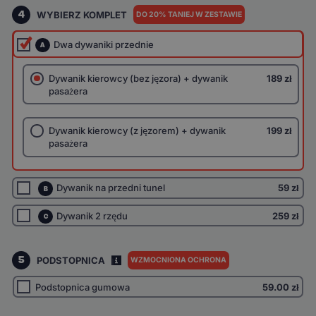
4
WYBIERZ KOMPLET
DO 20% TANIEJ W ZESTAWIE
Dwa dywaniki przednie
A
Dywanik kierowcy (bez jęzora) + dywanik
189 zł
pasażera
Dywanik kierowcy (z jęzorem) + dywanik
199 zł
pasażera
Dywanik na przedni tunel
59 zł
B
Dywanik 2 rzędu
259 zł
C
5
PODSTOPNICA
WZMOCNIONA OCHRONA
I
Podstopnica gumowa
59.00
zł