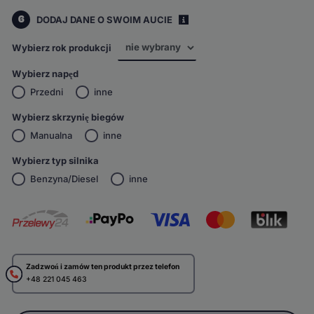
6
DODAJ DANE O SWOIM AUCIE
i
Wybierz rok produkcji
Wybierz napęd
Przedni
inne
Wybierz skrzynię biegów
Manualna
inne
Wybierz typ silnika
Benzyna/Diesel
inne
Zadzwoń i zamów ten produkt przez telefon
+48 221 045 463