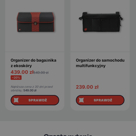
Organizer do bagażnika
Organizer do samochodu
z ekoskóry
multifunkcyjny
439.00
zł
549.00
zł
−20%
239.00
zł
Najniższa cena z 30 dni przed
obniżką:
549.00
zł
SPRAWDŹ
SPRAWDŹ