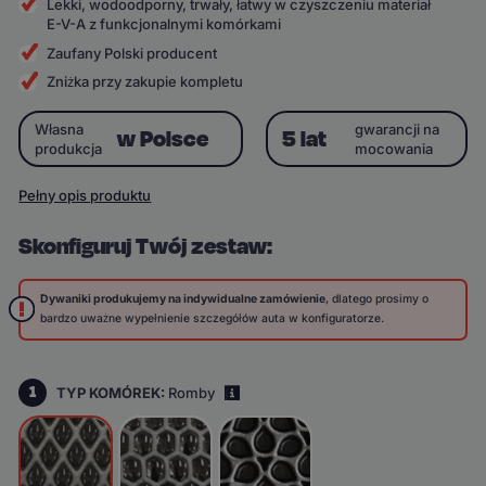
Lekki, wodoodporny, trwały, łatwy w czyszczeniu materiał
E-V-A z funkcjonalnymi komórkami
Zaufany Polski producent
Zniżka przy zakupie kompletu
Własna
gwarancji na
w Polsce
5 lat
produkcja
mocowania
Pełny opis produktu
Skonfiguruj Twój zestaw:
Dywaniki produkujemy na indywidualne zamówienie
, dlatego prosimy o
bardzo uważne wypełnienie szczegółów auta w konfiguratorze.
1
TYP KOMÓREK:
Romby
i