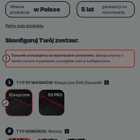
Własna
gwarancji na
w Polsce
5 lat
produkcja
mocowania
Pełny opis produktu
Skonfiguruj Twój zestaw:
Dywaniki produkujemy na indywidualne zamówienie
, dlatego prosimy o
bardzo uważne wypełnienie szczegółów auta w konfiguratorze.
1
TYP DYWANIKÓW:
Klasyczne EVA Dywaniki
i
Klasyczne
5D PRO
2
TYP KOMÓREK:
Romby
i