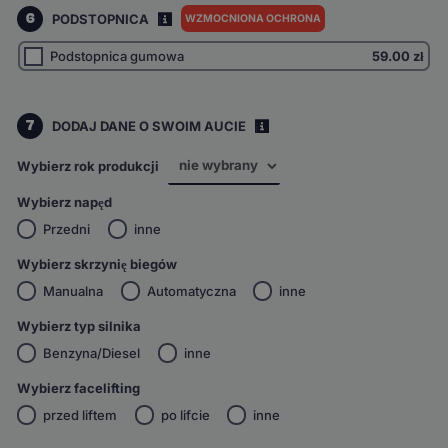
6
PODSTOPNICA
WZMOCNIONA OCHRONA
I
Podstopnica gumowa
59.00
zł
7
DODAJ DANE O SWOIM AUCIE
i
Wybierz rok produkcji
Wybierz napęd
Przedni
inne
Wybierz skrzynię biegów
Manualna
Automatyczna
inne
Wybierz typ silnika
Benzyna/Diesel
inne
Wybierz facelifting
przed liftem
po lifcie
inne