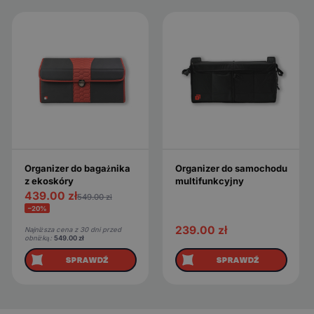
Organizer do bagażnika
Organizer do samochodu
z ekoskóry
multifunkcyjny
439.00
zł
549.00
zł
−20%
239.00
zł
Najniższa cena z 30 dni przed
obniżką:
549.00
zł
SPRAWDŹ
SPRAWDŹ