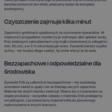
bardziej wzmocnić ten efekt, polecamy dodać do kompletu
podstopnicę.
Czyszczenie zajmuje kilka minut
Zapomnij o godzinach spędzonych na szorowanie dywaników. W
większości przypadków wystarczy je wytrzepać albo spłukać wodą.
Przy większych zabrudzeniach użyj myjki ciśnieniowej (z odległości
min. 50 cm), a w 3-5 minut będą jak nowe. Dywaniki bardzo szybko
schną – nie musisz długo czekać, by znów włożyć je do auta.
Bezzapachowe i odpowiedzialne dla
środowiska
Dywaniki EVA są całkowicie bezzapachowe – nie wydzielają
aromatów nawet w upały i nie wchłaniają obcych zapachów.
Materiał nie drażni również zwierząt. Dbamy też o środowisko na
etapie produkcji – wszystkie odpady z materiału EVA poddajemy
recyklingowi, a przetworzony materiał trafia do ponownego
wykorzystania w innych branżach.