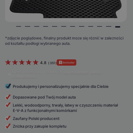
*zdjęcie poglądowe, finalny produkt może się różnić w zależności
od kształtu podłogi wybranego auta.
4.8
Bestseller
(
351
)
Klienci doceniają produkt za:
dopasowanie
,
jakość
,
praktyczność
.
Produkujemy i personalizujemy specjalnie dla Ciebie
Dopasowane pod Twój model auta
Lekki, wodoodporny, trwały, łatwy w czyszczeniu materiał
E-V-A z funkcjonalnymi komórkami
Zaufany Polski producent
Zniżka przy zakupie kompletu