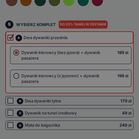
5
WYBIERZ KOMPLET
DO 20% TANIEJ W ZESTAWIE
Dwa dywaniki przednie
A
Dywanik kierowcy (bez jęzora) + dywanik
189 zł
pasażera
Dywanik kierowcy (z jęzorem) + dywanik
199 zł
pasażera
Dwa dywaniki tylne
179 zł
B
Dywanik na tunel środkowy
49 zł
C
Mata do bagażnika
249 zł
D