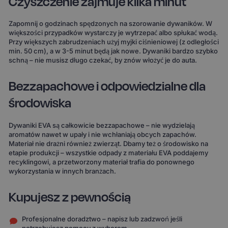
Czyszczenie zajmuje kilka minut
Zapomnij o godzinach spędzonych na szorowanie dywaników. W
większości przypadków wystarczy je wytrzepać albo spłukać wodą.
Przy większych zabrudzeniach użyj myjki ciśnieniowej (z odległości
min. 50 cm), a w 3-5 minut będą jak nowe. Dywaniki bardzo szybko
schną – nie musisz długo czekać, by znów włożyć je do auta.
Bezzapachowe i odpowiedzialne dla
środowiska
Dywaniki EVA są całkowicie bezzapachowe – nie wydzielają
aromatów nawet w upały i nie wchłaniają obcych zapachów.
Materiał nie drażni również zwierząt. Dbamy też o środowisko na
etapie produkcji – wszystkie odpady z materiału EVA poddajemy
recyklingowi, a przetworzony materiał trafia do ponownego
wykorzystania w innych branżach.
Kupujesz z pewnością
Profesjonalne doradztwo – napisz lub zadzwoń jeśli