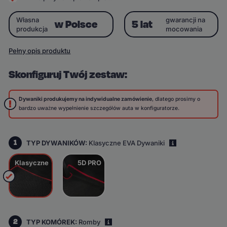
Własna
gwarancji na
w Polsce
5 lat
produkcja
mocowania
Pełny opis produktu
Skonfiguruj Twój zestaw:
Dywaniki produkujemy na indywidualne zamówienie
, dlatego prosimy o
bardzo uważne wypełnienie szczegółów auta w konfiguratorze.
1
TYP DYWANIKÓW:
Klasyczne EVA Dywaniki
i
Klasyczne
5D PRO
2
TYP KOMÓREK:
Romby
i