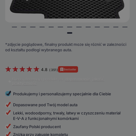
*zdjęcie poglądowe, finalny produkt może się różnić w zależności
od kształtu podłogi wybranego auta.
4.8
Bestseller
(
351
)
Klienci doceniają produkt za:
dopasowanie
,
jakość
,
praktyczność
.
Produkujemy i personalizujemy specjalnie dla Ciebie
Dopasowane pod Twój model auta
Lekki, wodoodporny, trwały, łatwy w czyszczeniu materiał
E-V-A z funkcjonalnymi komórkami
Zaufany Polski producent
Zniżka przy zakupie kompletu