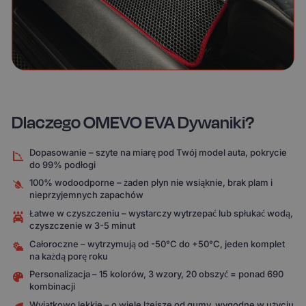
Dlaczego OMEVO EVA Dywaniki?
Dopasowanie – szyte na miarę pod Twój model auta, pokrycie
do 99% podłogi
100% wodoodporne – żaden płyn nie wsiąknie, brak plam i
nieprzyjemnych zapachów
Łatwe w czyszczeniu – wystarczy wytrzepać lub spłukać wodą,
czyszczenie w 3-5 minut
Całoroczne – wytrzymują od -50°C do +50°C, jeden komplet
na każdą porę roku
Personalizacja – 15 kolorów, 3 wzory, 20 obszyć = ponad 690
kombinacji
Wyjątkowo lekkie – o wiele lżejsze od gumy, wygodne w użyciu