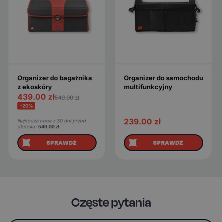
Organizer do bagażnika
Organizer do samochodu
z ekoskóry
multifunkcyjny
439.00
zł
549.00
zł
−20%
239.00
zł
Najniższa cena z 30 dni przed
obniżką:
549.00
zł
SPRAWDŹ
SPRAWDŹ
Częste pytania