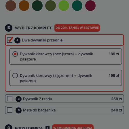
5
WYBIERZ KOMPLET
DO 20% TANIEJ W ZESTAWIE
Dwa dywaniki przednie
A
Dywanik kierowcy (bez jęzora) + dywanik
189 zł
pasażera
Dywanik kierowcy (z jęzorem) + dywanik
199 zł
pasażera
Dywanik 2 rzędu
259 zł
B
Mata do bagażnika
249 zł
C
6
PODSTOPNICA
WZMOCNIONA OCHRONA
I