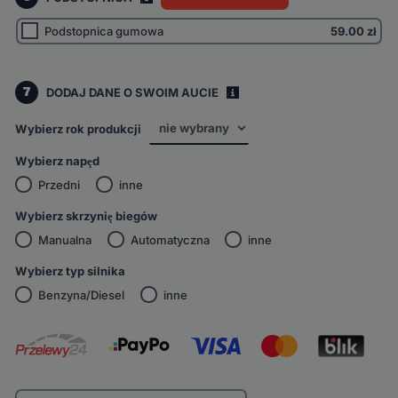
Podstopnica gumowa
59.00
zł
7
DODAJ DANE O SWOIM AUCIE
i
Wybierz rok produkcji
Wybierz napęd
Przedni
inne
Wybierz skrzynię biegów
Manualna
Automatyczna
inne
Wybierz typ silnika
Benzyna/Diesel
inne