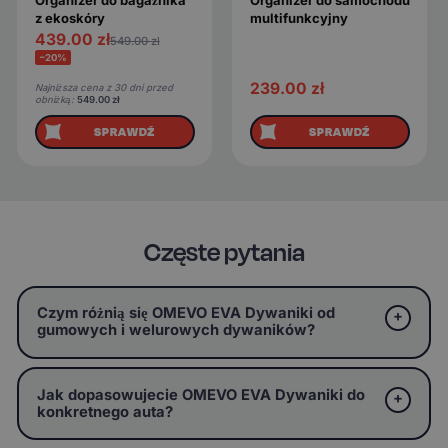
Organizer do bagażnika
Organizer do samochodu
z ekoskóry
multifunkcyjny
439.00
zł
549.00
zł
−20%
239.00
zł
Najniższa cena z 30 dni przed
obniżką:
549.00
zł
SPRAWDŹ
SPRAWDŹ
Częste pytania
Czym różnią się OMEVO EVA Dywaniki od
gumowych i welurowych dywaników?
Jak dopasowujecie OMEVO EVA Dywaniki do
konkretnego auta?