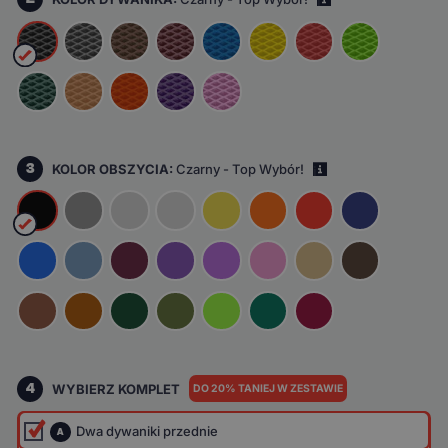
i
3
KOLOR OBSZYCIA:
Czarny - Top Wybór!
i
4
WYBIERZ KOMPLET
DO 20% TANIEJ W ZESTAWIE
Dwa dywaniki przednie
A