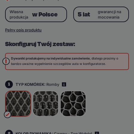
Własna
gwarancji na
w Polsce
5 lat
produkcja
mocowania
Pełny opis produktu
Skonfiguruj Twój zestaw:
Dywaniki produkujemy na indywidualne zamówienie
, dlatego prosimy o
bardzo uważne wypełnienie szczegółów auta w konfiguratorze.
1
TYP KOMÓREK:
Romby
i
2
KOLOR DYWANIKA:
Czarny - Top Wybór!