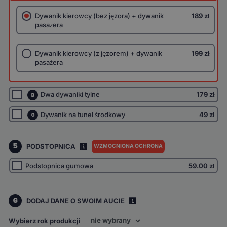
Dywanik kierowcy (bez jęzora) + dywanik
189 zł
pasażera
Dywanik kierowcy (z jęzorem) + dywanik
199 zł
pasażera
Dwa dywaniki tylne
179 zł
B
Dywanik na tunel środkowy
49 zł
C
5
PODSTOPNICA
WZMOCNIONA OCHRONA
I
Podstopnica gumowa
59.00
zł
6
DODAJ DANE O SWOIM AUCIE
i
Wybierz rok produkcji