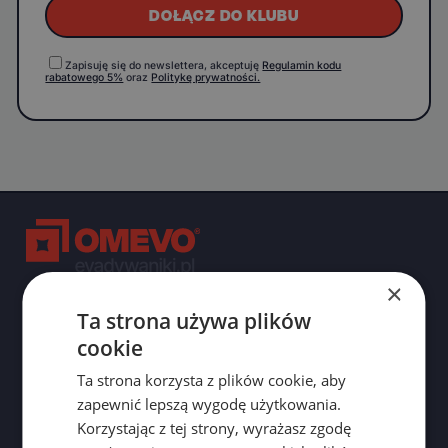
DOŁĄCZ DO KLUBU
Zapisuję się do newslettera, akceptuję
Regulamin kodu
rabatowego 5%
oraz
Politykę prywatności.
×
Ta strona używa plików
Doradca ds. sprzedaży
cookie
Pon-Sob: 9:00-17:00
+48 732 125 401
Ta strona korzysta z plików cookie, aby
zapewnić lepszą wygodę użytkowania.
b2c@evadywaniki.pl
Korzystając z tej strony, wyrażasz zgodę