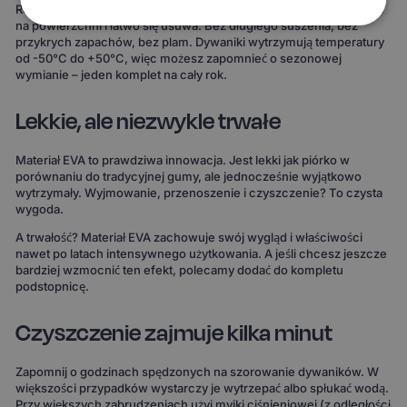
Rozlana kawa, błoto po deszczu, śnieg z butów – wszystko zostaje
na powierzchni i łatwo się usuwa. Bez długiego suszenia, bez
przykrych zapachów, bez plam. Dywaniki wytrzymują temperatury
od -50°C do +50°C, więc możesz zapomnieć o sezonowej
wymianie – jeden komplet na cały rok.
Lekkie, ale niezwykle trwałe
Materiał EVA to prawdziwa innowacja. Jest lekki jak piórko w
porównaniu do tradycyjnej gumy, ale jednocześnie wyjątkowo
wytrzymały. Wyjmowanie, przenoszenie i czyszczenie? To czysta
wygoda.
A trwałość? Materiał EVA zachowuje swój wygląd i właściwości
nawet po latach intensywnego użytkowania. A jeśli chcesz jeszcze
bardziej wzmocnić ten efekt, polecamy dodać do kompletu
podstopnicę.
Czyszczenie zajmuje kilka minut
Zapomnij o godzinach spędzonych na szorowanie dywaników. W
większości przypadków wystarczy je wytrzepać albo spłukać wodą.
Przy większych zabrudzeniach użyj myjki ciśnieniowej (z odległości