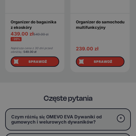
Organizer do bagażnika
Organizer do samochodu
z ekoskóry
multifunkcyjny
439.00
zł
549.00
zł
−20%
239.00
zł
Najniższa cena z 30 dni przed
obniżką:
549.00
zł
SPRAWDŹ
SPRAWDŹ
Częste pytania
Czym różnią się OMEVO EVA Dywaniki od
gumowych i welurowych dywaników?