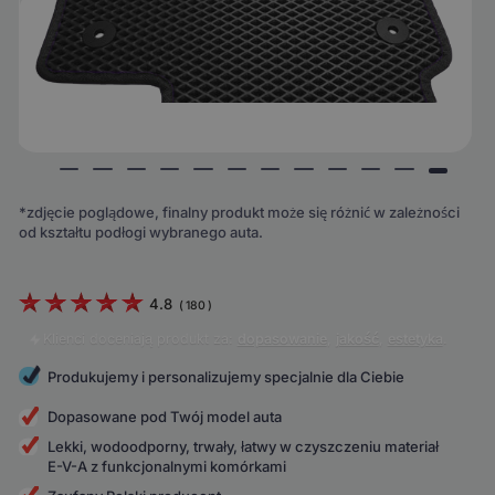
*zdjęcie poglądowe, finalny produkt może się różnić w zależności
od kształtu podłogi wybranego auta.
4.8
(
180
)
Klienci doceniają produkt za:
dopasowanie
,
jakość
,
estetyka
.
Produkujemy i personalizujemy specjalnie dla Ciebie
Dopasowane pod Twój model auta
Lekki, wodoodporny, trwały, łatwy w czyszczeniu materiał
E-V-A z funkcjonalnymi komórkami