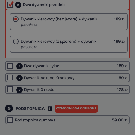
Dwa dywaniki przednie
A
Dywanik kierowcy (bez jęzora) + dywanik
189 zł
pasażera
Dywanik kierowcy (z jęzorem) + dywanik
199 zł
pasażera
Dwa dywaniki tylne
189 zł
B
Dywanik na tunel środkowy
59 zł
C
Dywanik 3 rzędu
178 zł
D
5
PODSTOPNICA
WZMOCNIONA OCHRONA
I
Podstopnica gumowa
59.00
zł