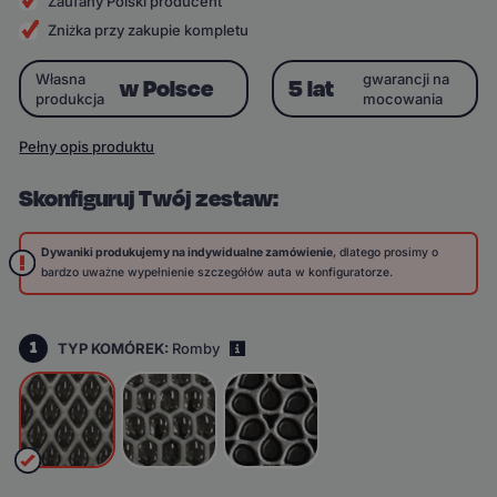
Zaufany Polski producent
Zniżka przy zakupie kompletu
Własna
gwarancji na
w Polsce
5 lat
produkcja
mocowania
Pełny opis produktu
Skonfiguruj Twój zestaw:
Dywaniki produkujemy na indywidualne zamówienie
, dlatego prosimy o
bardzo uważne wypełnienie szczegółów auta w konfiguratorze.
1
TYP KOMÓREK:
Romby
i