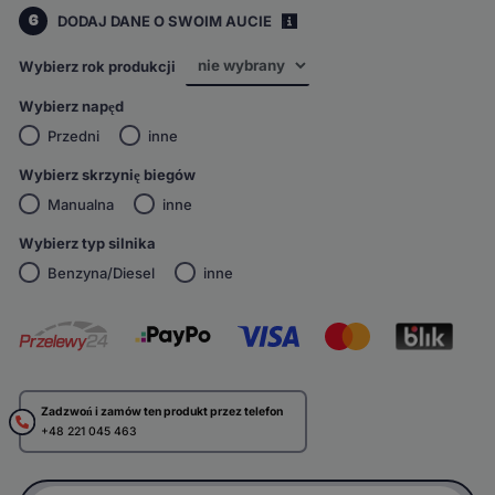
6
DODAJ DANE O SWOIM AUCIE
i
Wybierz rok produkcji
Wybierz napęd
Przedni
inne
Wybierz skrzynię biegów
Manualna
inne
Wybierz typ silnika
Benzyna/Diesel
inne
Zadzwoń i zamów ten produkt przez telefon
+48 221 045 463