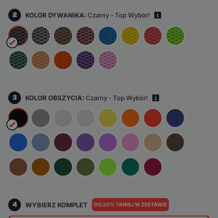
2
KOLOR DYWANIKA:
Czarny - Top Wybór!
i
3
KOLOR OBSZYCIA:
Czarny - Top Wybór!
i
4
WYBIERZ KOMPLET
DO 20% TANIEJ W ZESTAWIE