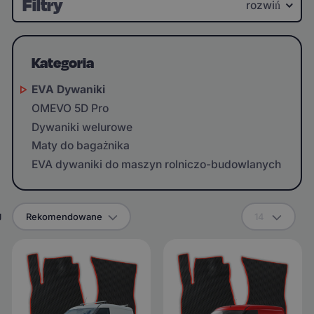
Filtry
rozwiń
Kategoria
EVA Dywaniki
OMEVO 5D Pro
Dywaniki welurowe
Maty do bagażnika
EVA dywaniki do maszyn rolniczo-budowlanych
g
Rekomendowane
14