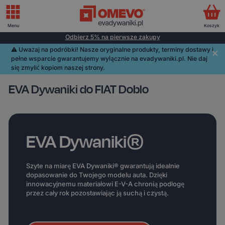
Menu
Koszyk
Odbierz 5% na pierwsze zakupy
⚠️️ Uważaj na podróbki! Nasze oryginalne produkty, terminy dostawy i
pełne wsparcie gwarantujemy wyłącznie na evadywaniki.pl. Nie daj
się zmylić kopiom naszej strony.
EVA Dywaniki do FIAT Doblo
EVA Dywaniki®
Szyte na miarę EVA Dywaniki® gwarantują idealnie
dopasowanie do Twojego modelu auta. Dzięki
innowacyjnemu materiałowi E-V-A chronią podłogę
przez cały rok pozostawiając ją suchą i czystą.