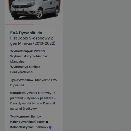
EVA Dywaniki do
Fiat Doblo 5-osobowy 2
gen Minivan (2010-2022)
Wybierz napęd:
Przedni
Wybierz skrzynię biegów:
Manualna
Wybierz typ silnika :
Benzyna/Diesel
Typ dywaników:
Klasyczne EVA
Dywaniki
Komplet:
Dywanik kierowcy (z
jęzorem) + dywanik pasażera +
Dwa dywaniki tylne + Dywanik
na tunel środkowy
Typ Komórek:
Romby
Kolor dywanika:
Czarny
Kolor obszycia:
Chabrowy