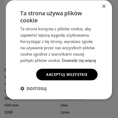
×
Dostępność:
1 szt
Ta strona używa plików
298.90
zł
427
zł
Najniższa cena w ciągu ostatnich 30
cookie
dni:
298.90
zł
Ta strona korzysta z plików cookie, aby
DO KOSZYKA
zapewnić lepszą wygodę użytkowania.
Korzystając z tej strony, wyrażasz zgodę
na używanie przez nas wszystkich plików
cookie zgodnie z warunkami naszej
14
polityki plików cookie.
Dowiedz się więcej
Podkategorie
AKCEPTUJ WSZYSTKIE
124 Spider
Freemont
125p
Fullback
DOSTOSUJ
126
Grande Panda
500
Grande Punto
500 new
Idea
500E
Linea