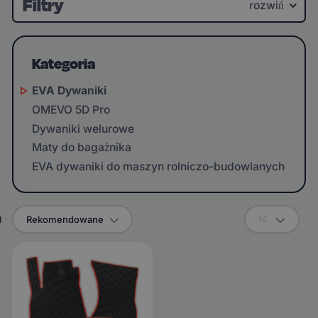
Filtry
rozwiń
Kategoria
EVA Dywaniki
OMEVO 5D Pro
Dywaniki welurowe
Maty do bagażnika
EVA dywaniki do maszyn rolniczo-budowlanych
g
Rekomendowane
14