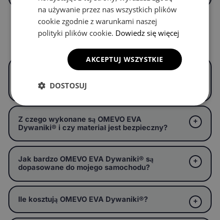
na używanie przez nas wszystkich plików
cookie zgodnie z warunkami naszej
polityki plików cookie.
Dowiedz się więcej
Częste pytania
AKCEPTUJ WSZYSTKIE
Czym są OMEVO EVA Dywaniki® i czym
różnią się od zwykłych dywaników
DOSTOSUJ
samochodowych?
Z czego wykonane są OMEVO EVA
Dywaniki® i czy materiał jest bezpieczny?
Jak bardzo OMEVO EVA Dywaniki® są
dopasowane do mojego samochodu?
Ile kosztują OMEVO EVA Dywaniki®?