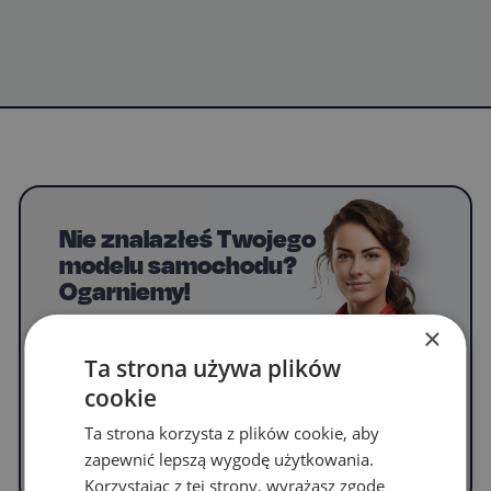
Nie znalazłeś Twojego
modelu samochodu?
Ogarniemy!
Napisz do nas, by uzyskać informacje o
×
dywanikach do swojego modelu.
Ta strona używa plików
cookie
Ta strona korzysta z plików cookie, aby
WYPEŁNIJ FORMULARZ
zapewnić lepszą wygodę użytkowania.
Korzystając z tej strony, wyrażasz zgodę