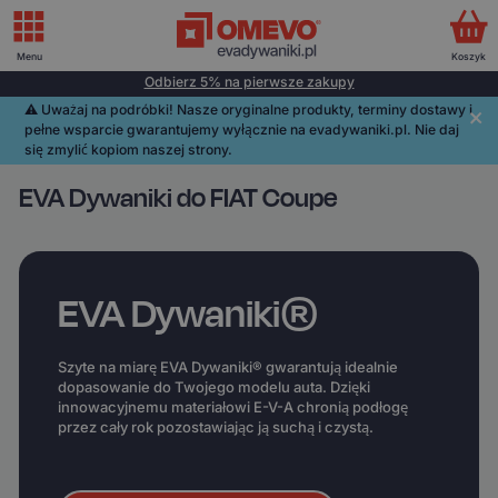
Menu
Koszyk
Odbierz 5% na pierwsze zakupy
⚠️️ Uważaj na podróbki! Nasze oryginalne produkty, terminy dostawy i
pełne wsparcie gwarantujemy wyłącznie na evadywaniki.pl. Nie daj
się zmylić kopiom naszej strony.
EVA Dywaniki do FIAT Coupe
EVA Dywaniki®
Szyte na miarę EVA Dywaniki® gwarantują idealnie
dopasowanie do Twojego modelu auta. Dzięki
innowacyjnemu materiałowi E-V-A chronią podłogę
przez cały rok pozostawiając ją suchą i czystą.