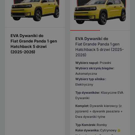
EVA Dywaniki do
EVA Dywaniki do
Fiat Grande Panda 1 gen
Fiat Grande Panda 1 gen
Hatchback 5 drzwi
Hatchback 5 drzwi (2025-
(2025-2026)
2026)
Wybierz napęd:
Przedni
Wybierz skrzynię biegów:
Automatyczna
Wybierz typ silnika :
Elektryczny
Typ dywaników:
Klasyczne EVA
Dywaniki
Komplet:
Dywanik kierowcy (z
jęzorem) + dywanik pasażera +
Dwa dywaniki tylne
Typ Komórek:
Romby
Kolor dywanika:
Cytrynowy