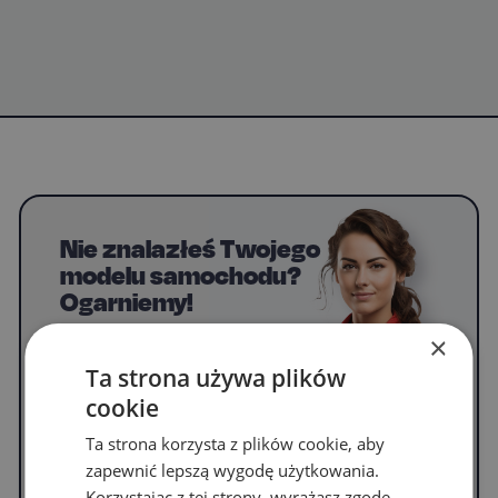
Nie znalazłeś Twojego
modelu samochodu?
Ogarniemy!
Napisz do nas, by uzyskać informacje o
×
dywanikach do swojego modelu.
Ta strona używa plików
cookie
Ta strona korzysta z plików cookie, aby
WYPEŁNIJ FORMULARZ
zapewnić lepszą wygodę użytkowania.
Korzystając z tej strony, wyrażasz zgodę