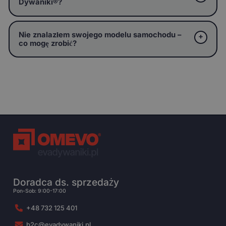
Dywaniki®?
Nie znalazłem swojego modelu samochodu –
co mogę zrobić?
Doradca ds. sprzedaży
Pon-Sob: 9:00-17:00
+48 732 125 401
b2c@evadywaniki.pl