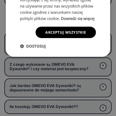
na używanie przez nas wszystkich plików
cookie zgodnie z warunkami naszej
polityki plików cookie.
Dowiedz się więcej
Częste pytania
AKCEPTUJ WSZYSTKIE
Czym są OMEVO EVA Dywaniki® i czym
różnią się od zwykłych dywaników
DOSTOSUJ
samochodowych?
Z czego wykonane są OMEVO EVA
Dywaniki® i czy materiał jest bezpieczny?
Jak bardzo OMEVO EVA Dywaniki® są
dopasowane do mojego samochodu?
Ile kosztują OMEVO EVA Dywaniki®?