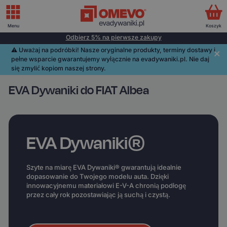
Menu
Koszyk
Odbierz 5% na pierwsze zakupy
⚠️️ Uważaj na podróbki! Nasze oryginalne produkty, terminy dostawy i
pełne wsparcie gwarantujemy wyłącznie na evadywaniki.pl. Nie daj
się zmylić kopiom naszej strony.
EVA Dywaniki do FIAT Albea
EVA Dywaniki®
Szyte na miarę EVA Dywaniki® gwarantują idealnie
dopasowanie do Twojego modelu auta. Dzięki
innowacyjnemu materiałowi E-V-A chronią podłogę
przez cały rok pozostawiając ją suchą i czystą.