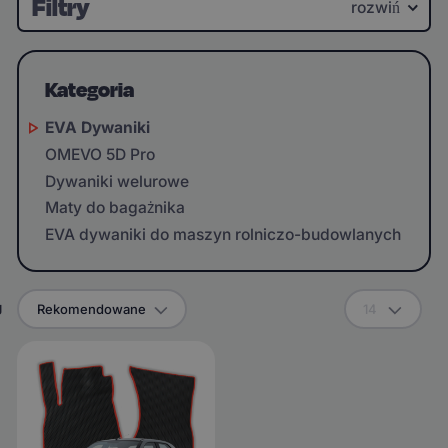
Filtry
rozwiń
Kategoria
EVA Dywaniki
OMEVO 5D Pro
Dywaniki welurowe
Maty do bagażnika
EVA dywaniki do maszyn rolniczo-budowlanych
g
Rekomendowane
14