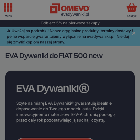
Menu
Koszyk
Odbierz 5% na pierwsze zakupy
⚠️️ Uważaj na podróbki! Nasze oryginalne produkty, terminy dostawy i
pełne wsparcie gwarantujemy wyłącznie na evadywaniki.pl. Nie daj
się zmylić kopiom naszej strony.
EVA Dywaniki do FIAT 500 new
EVA Dywaniki®
Szyte na miarę EVA Dywaniki® gwarantują idealnie
dopasowanie do Twojego modelu auta. Dzięki
innowacyjnemu materiałowi E-V-A chronią podłogę
przez cały rok pozostawiając ją suchą i czystą.