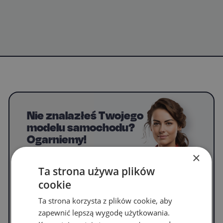
Nie znalazłeś Twojego
modelu samochodu?
Ogarniemy!
×
Napisz do nas, by uzyskać informacje o
dywanikach do swojego modelu.
Ta strona używa plików
cookie
Ta strona korzysta z plików cookie, aby
WYPEŁNIJ FORMULARZ
zapewnić lepszą wygodę użytkowania.