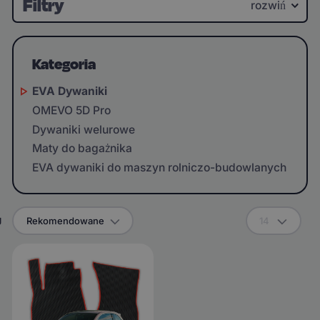
Filtry
rozwiń
Kategoria
EVA Dywaniki
OMEVO 5D Pro
Dywaniki welurowe
Maty do bagażnika
EVA dywaniki do maszyn rolniczo-budowlanych
g
Rekomendowane
14