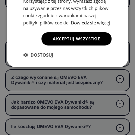
Korzystając z tej strony, wyrażasz zgodę
na używanie przez nas wszystkich plików
cookie zgodnie z warunkami naszej
polityki plików cookie.
Dowiedz się więcej
Częste pytania
AKCEPTUJ WSZYSTKIE
Czym są OMEVO EVA Dywaniki® i czym
różnią się od zwykłych dywaników
DOSTOSUJ
samochodowych?
Z czego wykonane są OMEVO EVA
Dywaniki® i czy materiał jest bezpieczny?
Jak bardzo OMEVO EVA Dywaniki® są
dopasowane do mojego samochodu?
Ile kosztują OMEVO EVA Dywaniki®?