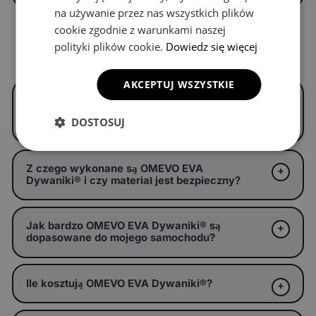
na używanie przez nas wszystkich plików
cookie zgodnie z warunkami naszej
polityki plików cookie.
Dowiedz się więcej
Częste pytania
AKCEPTUJ WSZYSTKIE
Czym są OMEVO EVA Dywaniki® i czym
różnią się od zwykłych dywaników
DOSTOSUJ
samochodowych?
Z czego wykonane są OMEVO EVA
Dywaniki® i czy materiał jest bezpieczny?
Jak bardzo OMEVO EVA Dywaniki® są
dopasowane do mojego samochodu?
Ile kosztują OMEVO EVA Dywaniki®?