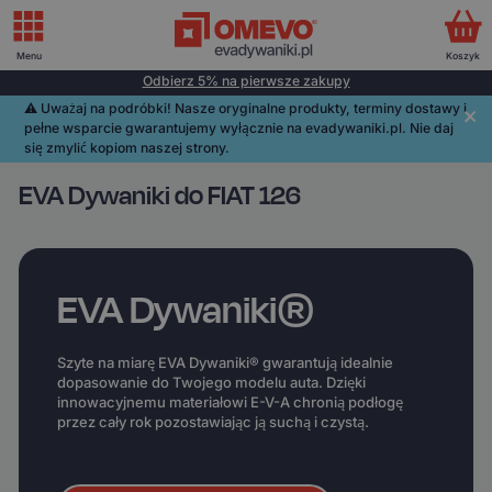
Menu
Koszyk
Odbierz 5% na pierwsze zakupy
⚠️️ Uważaj na podróbki! Nasze oryginalne produkty, terminy dostawy i
pełne wsparcie gwarantujemy wyłącznie na evadywaniki.pl. Nie daj
się zmylić kopiom naszej strony.
EVA Dywaniki do FIAT 126
EVA Dywaniki®
Szyte na miarę EVA Dywaniki® gwarantują idealnie
dopasowanie do Twojego modelu auta. Dzięki
innowacyjnemu materiałowi E-V-A chronią podłogę
przez cały rok pozostawiając ją suchą i czystą.