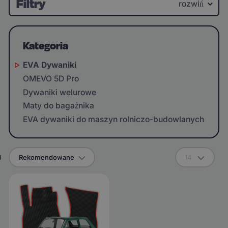
Filtry
rozwiń
Kategoria
EVA Dywaniki
OMEVO 5D Pro
Dywaniki welurowe
Maty do bagażnika
EVA dywaniki do maszyn rolniczo-budowlanych
g
Rekomendowane
14