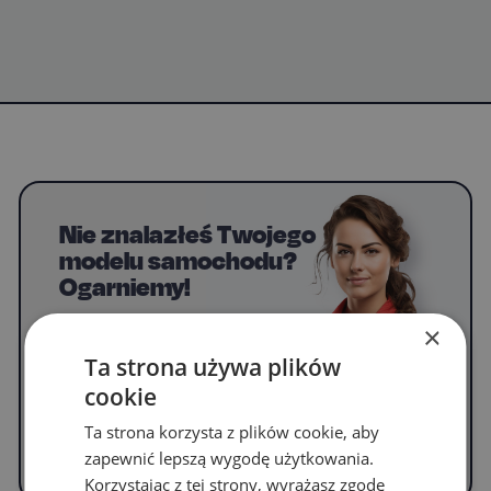
Nie znalazłeś Twojego
modelu samochodu?
Ogarniemy!
Napisz do nas, by uzyskać informacje o
×
dywanikach do swojego modelu.
Ta strona używa plików
cookie
Ta strona korzysta z plików cookie, aby
WYPEŁNIJ FORMULARZ
zapewnić lepszą wygodę użytkowania.
Korzystając z tej strony, wyrażasz zgodę