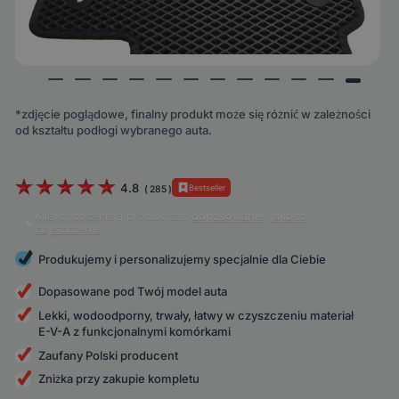
*zdjęcie poglądowe, finalny produkt może się różnić w zależności
od kształtu podłogi wybranego auta.
4.8
Bestseller
(
285
)
Klienci doceniają produkt za:
dopasowanie
,
jakość
,
czyszczenie
.
Produkujemy i personalizujemy specjalnie dla Ciebie
Dopasowane pod Twój model auta
Lekki, wodoodporny, trwały, łatwy w czyszczeniu materiał
E-V-A z funkcjonalnymi komórkami
Zaufany Polski producent
Zniżka przy zakupie kompletu