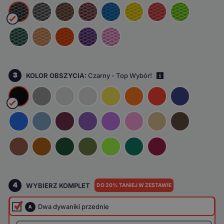
3
KOLOR OBSZYCIA:
Czarny - Top Wybór!
i
4
WYBIERZ KOMPLET
DO 20% TANIEJ W ZESTAWIE
Dwa dywaniki przednie
A