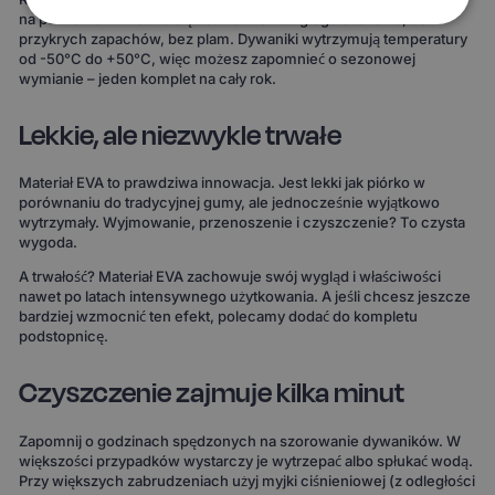
na powierzchni i łatwo się usuwa. Bez długiego suszenia, bez
przykrych zapachów, bez plam. Dywaniki wytrzymują temperatury
od -50°C do +50°C, więc możesz zapomnieć o sezonowej
wymianie – jeden komplet na cały rok.
Lekkie, ale niezwykle trwałe
Materiał EVA to prawdziwa innowacja. Jest lekki jak piórko w
porównaniu do tradycyjnej gumy, ale jednocześnie wyjątkowo
wytrzymały. Wyjmowanie, przenoszenie i czyszczenie? To czysta
wygoda.
A trwałość? Materiał EVA zachowuje swój wygląd i właściwości
nawet po latach intensywnego użytkowania. A jeśli chcesz jeszcze
bardziej wzmocnić ten efekt, polecamy dodać do kompletu
podstopnicę.
Czyszczenie zajmuje kilka minut
Zapomnij o godzinach spędzonych na szorowanie dywaników. W
większości przypadków wystarczy je wytrzepać albo spłukać wodą.
Przy większych zabrudzeniach użyj myjki ciśnieniowej (z odległości