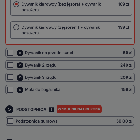
Dywanik kierowcy (bez jęzora) + dywanik
189 zł
pasażera
Dywanik kierowcy (z jęzorem) + dywanik
199 zł
pasażera
Dywanik na przedni tunel
59 zł
B
Dywanik 2 rzędu
249 zł
C
Dywanik 3 rzędu
209 zł
D
Mata do bagażnika
159 zł
E
5
PODSTOPNICA
WZMOCNIONA OCHRONA
I
Podstopnica gumowa
59.00
zł