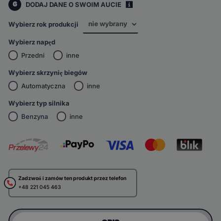
6
DODAJ DANE O SWOIM AUCIE
i
Wybierz rok produkcji
Wybierz napęd
Przedni
inne
Wybierz skrzynię biegów
Automatyczna
inne
Wybierz typ silnika
Benzyna
inne
Zadzwoń i zamów ten produkt przez telefon
+48 221 045 463