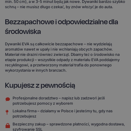
min. 50 cm), a w 3-5 minut będą jak nowe. Dywaniki bardzo szybko
schną – nie musisz długo czekać, by znów włożyć je do auta.
Bezzapachowe i odpowiedzialne dla
środowiska
Dywaniki EVA są całkowicie bezzapachowe – nie wydzielają
aromatów nawet w upały i nie wchłaniają obcych zapachów.
Materiał nie drażni również zwierząt. Dbamy też o środowisko na
etapie produkcji – wszystkie odpady z materiału EVA poddajemy
recyklingowi, a przetworzony materiał trafia do ponownego
wykorzystania w innych branżach.
Kupujesz z pewnością
Profesjonalne doradztwo – napisz lub zadzwoń jeśli
potrzebujesz pomocy z wyborem
Lokalna firma – działamy w Polsce i jesteśmy tu, gdy nas
potrzebujesz
Bezpieczny zakup – sprawdzone płatności, wygodna dostawa,
szyfrowanie SSL