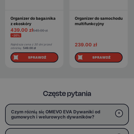
Organizer do bagażnika
Organizer do samochodu
z ekoskóry
multifunkcyjny
439.00
zł
549.00
zł
−20%
239.00
zł
Najniższa cena z 30 dni przed
obniżką:
549.00
zł
SPRAWDŹ
SPRAWDŹ
Częste pytania
Czym różnią się OMEVO EVA Dywaniki od
gumowych i welurowych dywaników?