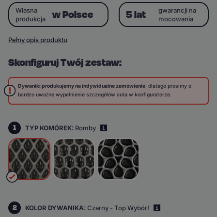
Własna
gwarancji na
w Polsce
5 lat
produkcja
mocowania
Pełny opis produktu
Skonfiguruj Twój zestaw:
Dywaniki produkujemy na indywidualne zamówienie
, dlatego prosimy o
bardzo uważne wypełnienie szczegółów auta w konfiguratorze.
1
TYP KOMÓREK:
Romby
i
2
KOLOR DYWANIKA:
Czarny - Top Wybór!
i