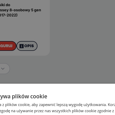
iki do
ssey 8-osobowy 5 gen
017-2022)
IGURUJ
OPIS
ie
żywa plików cookie
CR-X
HR-V
CR-Z
Insight
a z plików cookie, aby zapewnić lepszą wygodę użytkowania. Korzy
 zgodę na używanie przez nas wszystkich plików cookie zgodnie 
E: NY1
Jazz