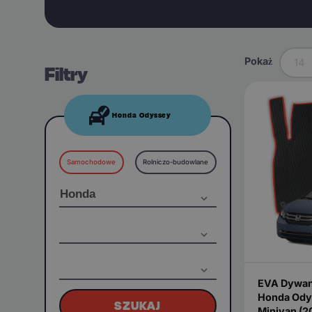
Pokaż
14
Filtry
Honda Odyssey
Samochodowe
Rolniczo-budowlane
EVA Dywan
Honda Ody
SZUKAJ
Minivan (2