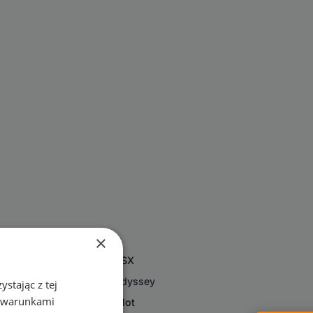
×
NSX
Odyssey
stając z tej
z warunkami
Pilot