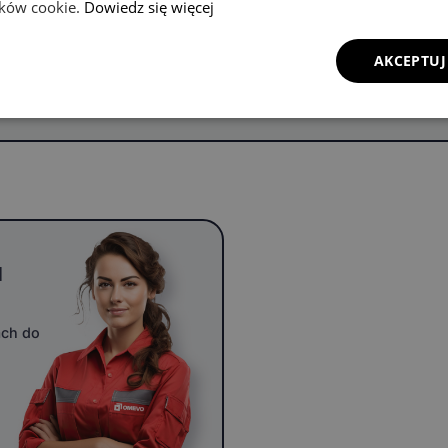
lików cookie.
Dowiedz się więcej
Element
Jazz Cros
FR-V
Legend
AKCEPTUJ
u
ach do