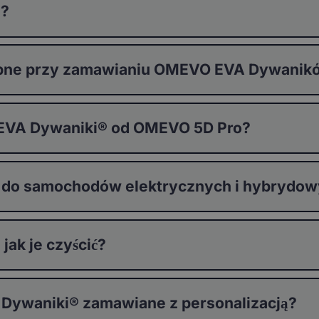
®?
stępne przy zamawianiu OMEVO EVA Dywani
 EVA Dywaniki® od OMEVO 5D Pro?
 do samochodów elektrycznych i hybrydo
ak je czyścić?
 Dywaniki® zamawiane z personalizacją?