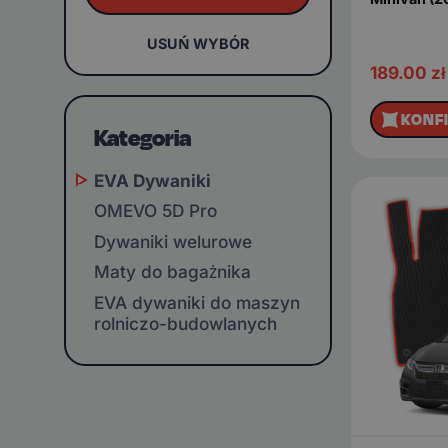
USUŃ WYBÓR
189.00
zł
KONF
Kategoria
EVA Dywaniki
OMEVO 5D Pro
Dywaniki welurowe
Maty do bagażnika
EVA dywaniki do maszyn
rolniczo-budowlanych