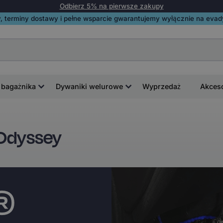
Odbierz 5% na pierwsze zakupy
, terminy dostawy i pełne wsparcie gwarantujemy wyłącznie na evadyw
 bagażnika
Dywaniki welurowe
Wyprzedaż
Akces
 Odyssey
i®