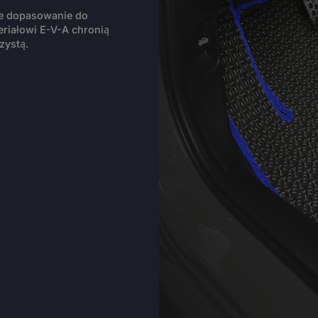
ie dopasowanie do
riałowi E-V-A chronią
zystą.