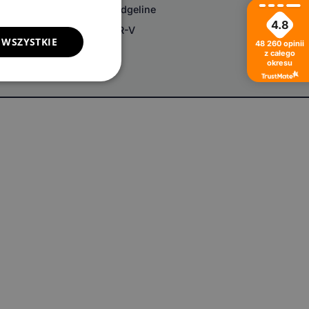
star
Ridgeline
4.8
ZR-V
 WSZYSTKIE
48 260
opinii
z całego
okresu