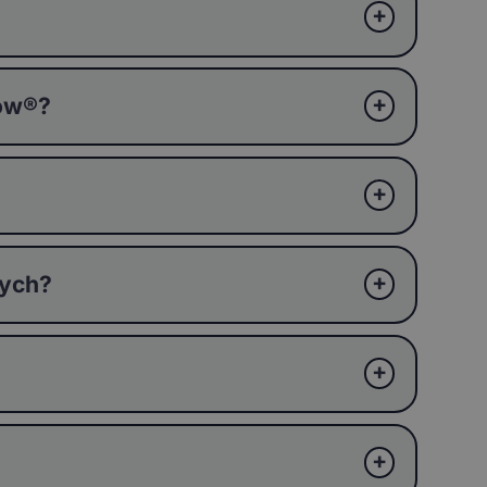
ków®?
wych?