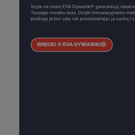
Szyte na miarę EVA Dywaniki® gwarantują idealn
Twojego modelu auta. Dzięki innowacyjnemu mate
podłogę przez cały rok pozostawiając ją suchą i c
WIĘCEJ O EVA DYWANIKI®