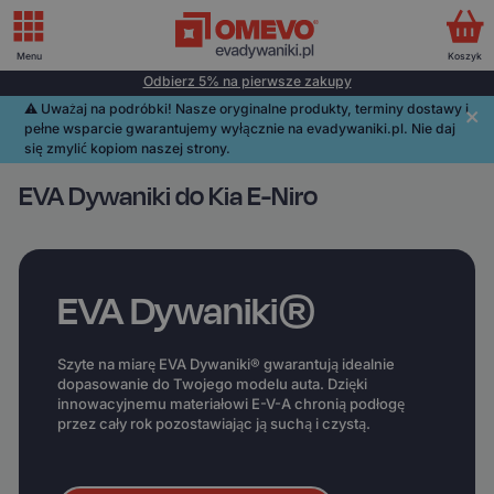
Menu
Koszyk
Odbierz 5% na pierwsze zakupy
⚠️️ Uważaj na podróbki! Nasze oryginalne produkty, terminy dostawy i
pełne wsparcie gwarantujemy wyłącznie na evadywaniki.pl. Nie daj
się zmylić kopiom naszej strony.
EVA Dywaniki do Kia E-Niro
EVA Dywaniki®
Szyte na miarę EVA Dywaniki® gwarantują idealnie
dopasowanie do Twojego modelu auta. Dzięki
innowacyjnemu materiałowi E-V-A chronią podłogę
przez cały rok pozostawiając ją suchą i czystą.