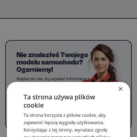
Nie znalazłeś Twojego
modelu samochodu?
Ogarniemy!
Napisz do nas, by uzyskać informacje o
dywanikach do swojego modelu.
×
Ta strona używa plików
cookie
WYPEŁNIJ FORMULARZ
Ta strona korzysta z plików cookie, aby
zapewnić lepszą wygodę użytkowania.
Korzystając z tej strony, wyrażasz zgodę