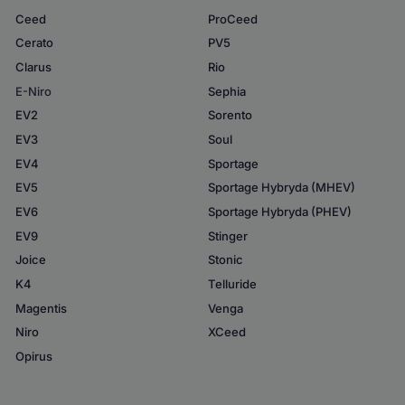
Ceed
ProCeed
Cerato
PV5
Clarus
Rio
E-Niro
Sephia
EV2
Sorento
EV3
Soul
EV4
Sportage
EV5
Sportage Hybryda (MHEV)
EV6
Sportage Hybryda (PHEV)
EV9
Stinger
Joice
Stonic
K4
Telluride
Magentis
Venga
Niro
XCeed
Opirus