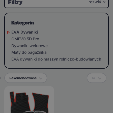
Filtry
rozwiń
Kategoria
EVA Dywaniki
OMEVO 5D Pro
Dywaniki welurowe
Maty do bagażnika
EVA dywaniki do maszyn rolniczo-budowlanych
g
Rekomendowane
14