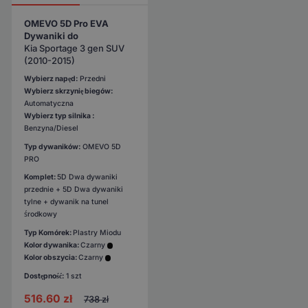
OMEVO 5D Pro EVA
Dywaniki do
Kia Sportage 3 gen SUV
(2010-2015)
Wybierz napęd:
Przedni
Wybierz skrzynię biegów:
Automatyczna
Wybierz typ silnika :
Benzyna/Diesel
Typ dywaników:
OMEVO 5D
PRO
Komplet:
5D Dwa dywaniki
przednie + 5D Dwa dywaniki
tylne + dywanik na tunel
środkowy
Typ Komórek:
Plastry Miodu
Kolor dywanika:
Czarny
Kolor obszycia:
Czarny
Dostępność:
1 szt
516.60
zł
738
zł