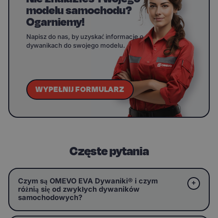
modelu samochodu?
Ogarniemy!
Napisz do nas, by uzyskać informacje o
dywanikach do swojego modelu.
WYPEŁNIJ FORMULARZ
Częste pytania
Czym są OMEVO EVA Dywaniki® i czym
różnią się od zwykłych dywaników
samochodowych?