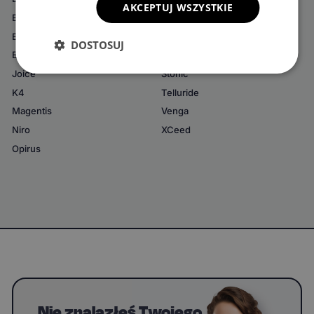
AKCEPTUJ WSZYSTKIE
EV5
Sportage Hybryda (MHEV)
EV6
Sportage Hybryda (PHEV)
DOSTOSUJ
EV9
Stinger
Joice
Stonic
K4
Telluride
Magentis
Venga
Niro
XCeed
Opirus
Nie znalazłeś Twojego