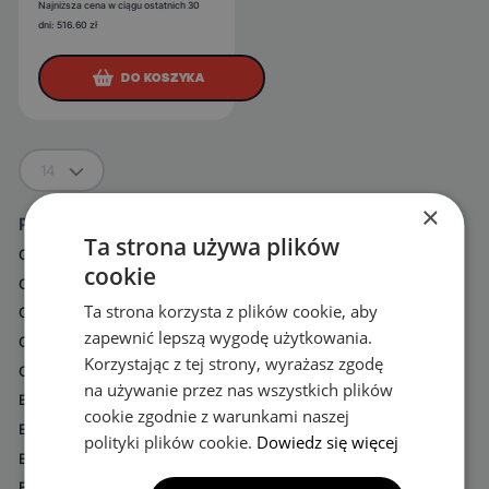
Najniższa cena w ciągu ostatnich 30
dni:
516.60
zł
DO KOSZYKA
14
×
Podkategorie
Ta strona używa plików
Carens
Optima
cookie
Carnival
Picanto
Ta strona korzysta z plików cookie, aby
Ceed
ProCeed
zapewnić lepszą wygodę użytkowania.
Cerato
PV5
Korzystając z tej strony, wyrażasz zgodę
Clarus
Rio
na używanie przez nas wszystkich plików
E-Niro
Sephia
cookie zgodnie z warunkami naszej
EV2
Sorento
polityki plików cookie.
Dowiedz się więcej
EV3
Soul
EV4
Sportage