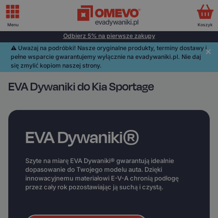
Menu
Koszyk
Odbierz 5% na pierwsze zakupy
⚠️️ Uważaj na podróbki! Nasze oryginalne produkty, terminy dostawy i
pełne wsparcie gwarantujemy wyłącznie na evadywaniki.pl. Nie daj
się zmylić kopiom naszej strony.
EVA Dywaniki do Kia Sportage
EVA Dywaniki®
Szyte na miarę EVA Dywaniki® gwarantują idealnie
dopasowanie do Twojego modelu auta. Dzięki
innowacyjnemu materiałowi E-V-A chronią podłogę
przez cały rok pozostawiając ją suchą i czystą.