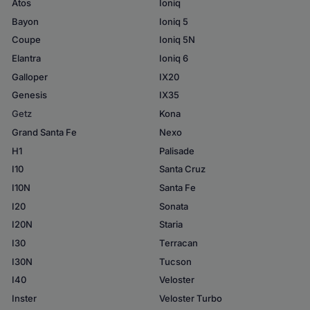
Atos
Ioniq
Bayon
Ioniq 5
Coupe
Ioniq 5N
Elantra
Ioniq 6
Galloper
IX20
Genesis
IX35
Getz
Kona
Grand Santa Fe
Nexo
H1
Palisade
I10
Santa Cruz
I10N
Santa Fe
I20
Sonata
I20N
Staria
I30
Terracan
I30N
Tucson
I40
Veloster
Inster
Veloster Turbo