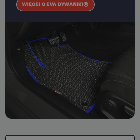
WIĘCEJ O EVA DYWANIKI®