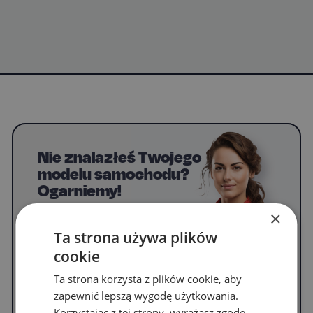
Nie znalazłeś Twojego
modelu samochodu?
Ogarniemy!
Napisz do nas, by uzyskać informacje o
×
dywanikach do swojego modelu.
Ta strona używa plików
cookie
Ta strona korzysta z plików cookie, aby
WYPEŁNIJ FORMULARZ
zapewnić lepszą wygodę użytkowania.
Korzystając z tej strony, wyrażasz zgodę