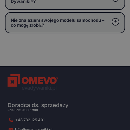
Dywaniki®?
Nie znalazłem swojego modelu samochodu –
co mogę zrobić?
Doradca ds. sprzedaży
Pon-Sob: 9:00-17:00
+48 732 125 401
b2c@evadywaniki.pl