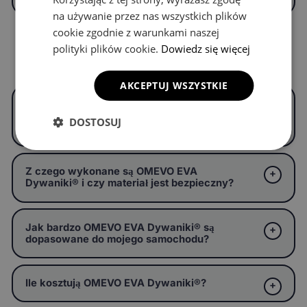
na używanie przez nas wszystkich plików
cookie zgodnie z warunkami naszej
polityki plików cookie.
Dowiedz się więcej
Częste pytania
AKCEPTUJ WSZYSTKIE
Czym są OMEVO EVA Dywaniki® i czym
różnią się od zwykłych dywaników
DOSTOSUJ
samochodowych?
Z czego wykonane są OMEVO EVA
Dywaniki® i czy materiał jest bezpieczny?
Jak bardzo OMEVO EVA Dywaniki® są
dopasowane do mojego samochodu?
Ile kosztują OMEVO EVA Dywaniki®?