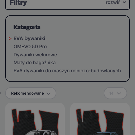
Filtry
rozwiń
Kategoria
EVA Dywaniki
OMEVO 5D Pro
Dywaniki welurowe
Maty do bagażnika
EVA dywaniki do maszyn rolniczo-budowlanych
g
Rekomendowane
14