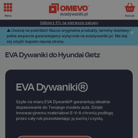
Menu
Koszyk
Odbierz 5% na pierwsze zakupy
⚠️️ Uważaj na podróbki! Nasze oryginalne produkty, terminy dostawy i
pełne wsparcie gwarantujemy wyłącznie na evadywaniki.pl. Nie daj
się zmylić kopiom naszej strony.
EVA Dywaniki do Hyundai Getz
EVA Dywaniki®
Szyte na miarę EVA Dywaniki® gwarantują idealnie
dopasowanie do Twojego modelu auta. Dzięki
innowacyjnemu materiałowi E-V-A chronią podłogę
przez cały rok pozostawiając ją suchą i czystą.