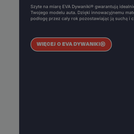
Szyte na miarę EVA Dywaniki® gwarantują idealn
Twojego modelu auta. Dzięki innowacyjnemu mate
podłogę przez cały rok pozostawiając ją suchą i c
WIĘCEJ O EVA DYWANIKI®