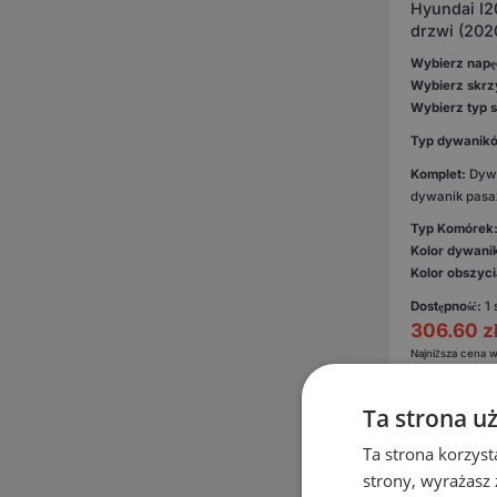
Hyundai I2
drzwi (202
Wybierz napę
Wybierz skrz
Wybierz typ si
Typ dywanik
Komplet:
Dywa
dywanik pasa
Typ Komórek
Kolor dywani
Kolor obszyc
Dostępność:
1 
306.60
z
Najniższa cena w
Ta strona u
Ta strona korzyst
strony, wyrażasz