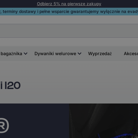
Odbierz 5% na pierwsze zakupy
, terminy dostawy i pełne wsparcie gwarantujemy wyłącznie na evadyw
 bagażnika
Dywaniki welurowe
Wyprzedaż
Akces
 I20
i®