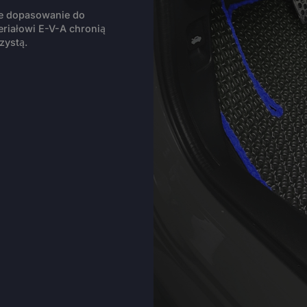
ie dopasowanie do
riałowi E-V-A chronią
zystą.