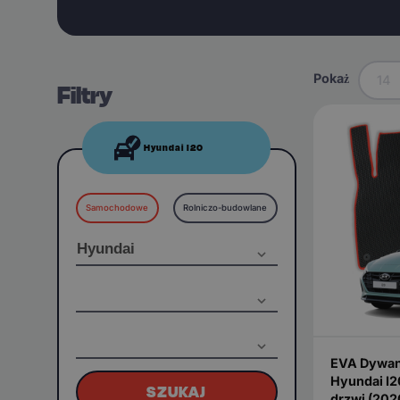
Pokaż
14
Filtry
Hyundai I20
Samochodowe
Rolniczo-budowlane
EVA Dywan
Hyundai I2
SZUKAJ
drzwi (20