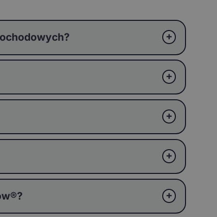
amochodowych?
ków®?