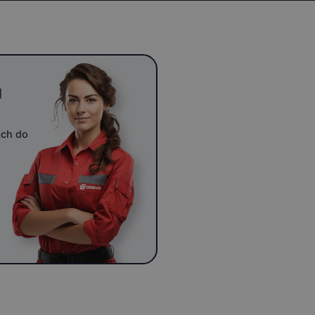
u
ach do