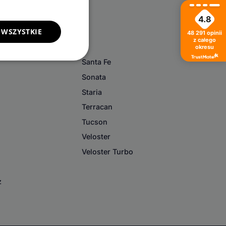
4.8
 WSZYSTKIE
48 291
opinii
z całego
okresu
Santa Fe
Sonata
Staria
Terracan
Tucson
Veloster
Veloster Turbo
z