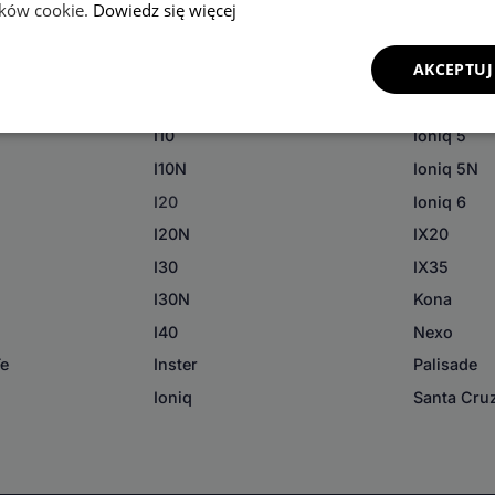
lików cookie.
Dowiedz się więcej
AKCEPTUJ
ie
I10
Ioniq 5
I10N
Ioniq 5N
I20
Ioniq 6
I20N
IX20
I30
IX35
I30N
Kona
I40
Nexo
Fe
Inster
Palisade
Ioniq
Santa Cru