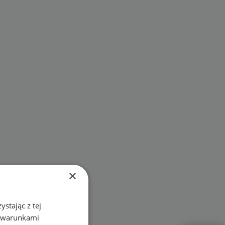
×
stając z tej
z warunkami