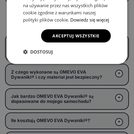
na używanie przez nas wszystkich plików
cookie zgodnie z warunkami naszej
polityki plików cookie.
Dowiedz się więcej
Częste pytania
AKCEPTUJ WSZYSTKIE
Czym są OMEVO EVA Dywaniki® i czym
różnią się od zwykłych dywaników
DOSTOSUJ
samochodowych?
Z czego wykonane są OMEVO EVA
Dywaniki® i czy materiał jest bezpieczny?
Jak bardzo OMEVO EVA Dywaniki® są
dopasowane do mojego samochodu?
Ile kosztują OMEVO EVA Dywaniki®?