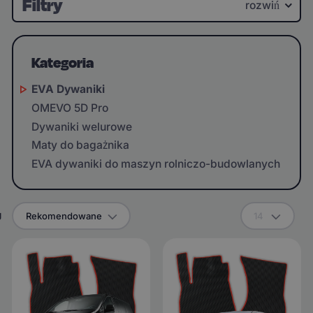
Filtry
rozwiń
Kategoria
EVA Dywaniki
OMEVO 5D Pro
Dywaniki welurowe
Maty do bagażnika
EVA dywaniki do maszyn rolniczo-budowlanych
g
Rekomendowane
14