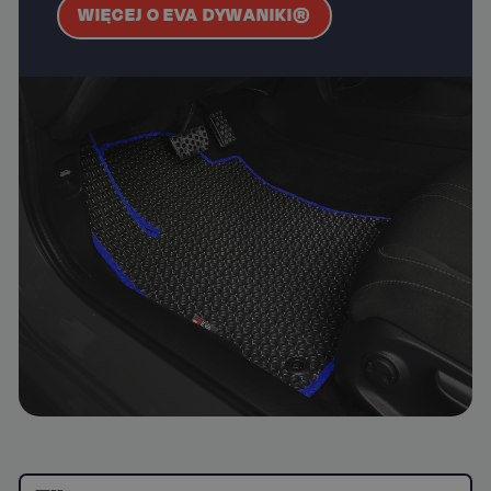
WIĘCEJ O EVA DYWANIKI®