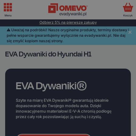
Menu
Koszyk
Odbierz 5% na pierwsze zakupy
⚠️️ Uważaj na podróbki! Nasze oryginalne produkty, terminy dostawy i
pełne wsparcie gwarantujemy wyłącznie na evadywaniki.pl. Nie daj
się zmylić kopiom naszej strony.
EVA Dywaniki do Hyundai H1
EVA Dywaniki®
Szyte na miarę EVA Dywaniki® gwarantują idealnie
dopasowanie do Twojego modelu auta. Dzięki
innowacyjnemu materiałowi E-V-A chronią podłogę
przez cały rok pozostawiając ją suchą i czystą.