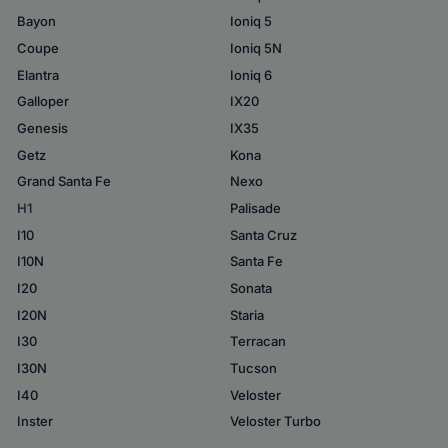
Bayon
Ioniq 5
Coupe
Ioniq 5N
Elantra
Ioniq 6
Galloper
IX20
Genesis
IX35
Getz
Kona
Grand Santa Fe
Nexo
H1
Palisade
I10
Santa Cruz
I10N
Santa Fe
I20
Sonata
I20N
Staria
I30
Terracan
I30N
Tucson
I40
Veloster
Inster
Veloster Turbo