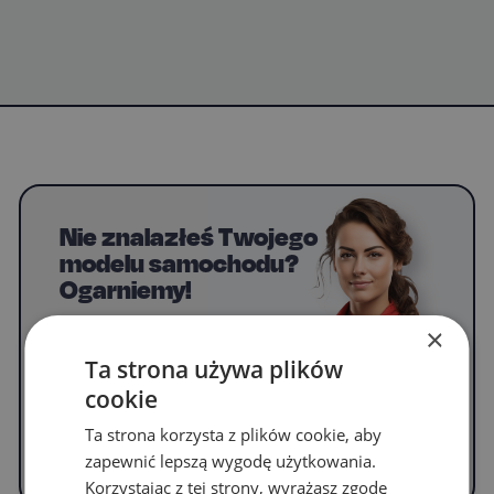
Nie znalazłeś Twojego
modelu samochodu?
Ogarniemy!
Napisz do nas, by uzyskać informacje o
×
dywanikach do swojego modelu.
Ta strona używa plików
cookie
Ta strona korzysta z plików cookie, aby
WYPEŁNIJ FORMULARZ
zapewnić lepszą wygodę użytkowania.
Korzystając z tej strony, wyrażasz zgodę