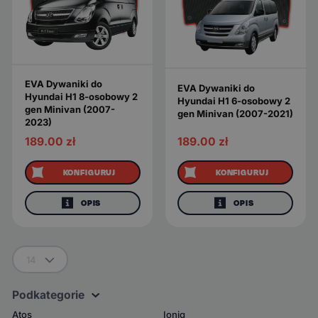
EVA Dywaniki do
EVA Dywaniki do
Hyundai H1 8-osobowy 2
Hyundai H1 6-osobowy 2
gen Minivan (2007-
gen Minivan (2007-2021)
2023)
189.00
zł
189.00
zł
KONFIGURUJ
KONFIGURUJ
OPIS
OPIS
14
Podkategorie
Atos
Ioniq