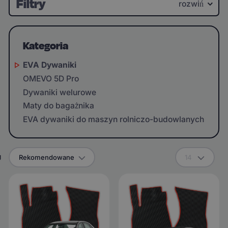
Filtry
rozwiń
Kategoria
EVA Dywaniki
OMEVO 5D Pro
Dywaniki welurowe
Maty do bagażnika
EVA dywaniki do maszyn rolniczo-budowlanych
g
Rekomendowane
14