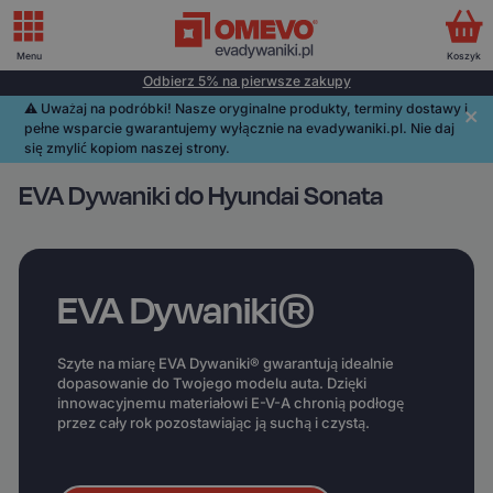
Menu
Koszyk
Odbierz 5% na pierwsze zakupy
⚠️️ Uważaj na podróbki! Nasze oryginalne produkty, terminy dostawy i
pełne wsparcie gwarantujemy wyłącznie na evadywaniki.pl. Nie daj
się zmylić kopiom naszej strony.
EVA Dywaniki do Hyundai Sonata
EVA Dywaniki®
Szyte na miarę EVA Dywaniki® gwarantują idealnie
dopasowanie do Twojego modelu auta. Dzięki
innowacyjnemu materiałowi E-V-A chronią podłogę
przez cały rok pozostawiając ją suchą i czystą.