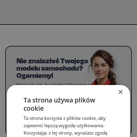
Nie znalazłeś Twojego
modelu samochodu?
Ogarniemy!
Napisz do nas, by uzyskać informacje o
×
dywanikach do swojego modelu.
Ta strona używa plików
cookie
WYPEŁNIJ FORMULARZ
Ta strona korzysta z plików cookie, aby
zapewnić lepszą wygodę użytkowania.
Korzystając z tej strony, wyrażasz zgodę