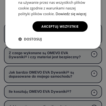
na używanie przez nas wszystkich plików
cookie zgodnie z warunkami naszej
Częste pytania
polityki plików cookie.
Dowiedz się więcej
AKCEPTUJ WSZYSTKIE
Czym są OMEVO EVA Dywaniki® i czym
różnią się od zwykłych dywaników
samochodowych?
DOSTOSUJ
Z czego wykonane są OMEVO EVA
Dywaniki® i czy materiał jest bezpieczny?
Jak bardzo OMEVO EVA Dywaniki® są
dopasowane do mojego samochodu?
Ile kosztują OMEVO EVA Dywaniki®?