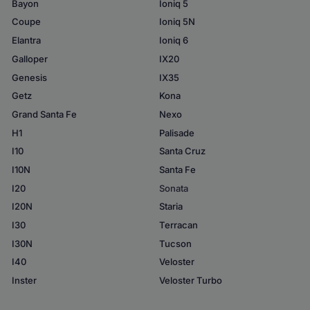
Bayon
Ioniq 5
Coupe
Ioniq 5N
Elantra
Ioniq 6
Galloper
IX20
Genesis
IX35
Getz
Kona
Grand Santa Fe
Nexo
H1
Palisade
I10
Santa Cruz
I10N
Santa Fe
I20
Sonata
I20N
Staria
I30
Terracan
I30N
Tucson
I40
Veloster
Inster
Veloster Turbo